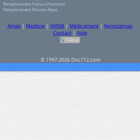
Remplacement Poitou-Charentes
Remplacement Rhones-Alpes
Ameli
|
Medline
|
ANSM
|
Médicament
|
Remplamap
Contact
|
Aide
© 1997-2026 Doc112.com