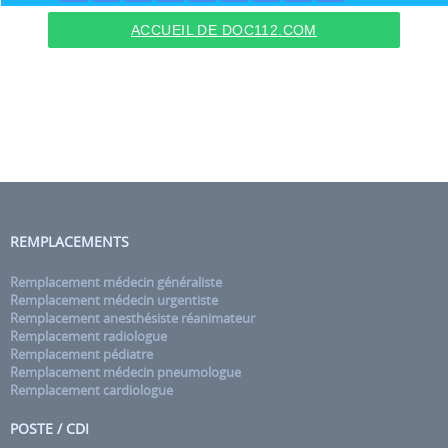
ACCUEIL DE DOC112.COM
REMPLACEMENTS
Remplacement médecin généraliste
Remplacement médecin urgentiste
Remplacement anesthésiste réanimateur
Remplacement radiologue
Remplacement pédiatre
Remplacement médecin pneumologue
Remplacement cardiologue
POSTE / CDI