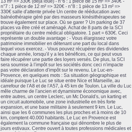
13 m² => 330€ (déjà loué) - n°6 : 1 pièce de 15 m² => 340€ -
n°7 : 1 pièce de 12 m² => 320€ - n°8 : 1 pièce de 13 m² =>
330€ salle d'attente privée Un centre de rééducation avec
balnéothérapie géré par des masseurs kinésithérapeutes se
trouve également sur place. Où se garer ? Un parking de 37
places va être créé et aménagé. Achat de 8 parts de la SCI
propriétaire du centre médical obligatoire. 1 part = 630€. Ceci
représente un double avantage : - Vous élargissez votre
patrimoine immobilier en détenant une part du local dans
lequel vous exercez. - Vous pouvez récupérer des dividendes
chaque année, lorsqu'il y a les bénéfices, ce qui peut vous
faire récupérer une partie des loyers versés. De plus, la SCI
sera soumise à l'impôt sur les sociétés donc ceci n'impacte
pas votre déclaration d'impôt sur le revenu. Le Luc-en-
Provence, en quelques mots : Sa situation géographique est
idéale puisque Le Luc se situe entre Nice et Marseille, au
carrefour de l'A8 et de l'A57, à 45 km de Toulon. La ville du Luc
mêle charme de l'ancien et dynamisme économique avec,
entre autres, un centre Leclerc, un Mc Donald's, un karting et
un circuit automobile, une zone industrielle en très forte
expansion, et une base militaire à seulement 9 km. Le Luc,
ainsi que les 6 communes les plus proches et à moins de 10
km, comptent 40.000 habitants. Le Luc en Provence est
également la commune française qui dénombre le plus de
jours estivaux. Centre ouvert à toutes professions médicales et