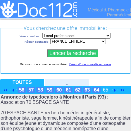
Médical & Pharmacie
|
Paramédical
Vous cherchez une offre immobilière :
Vous cherchez :
Région souhaitée:
Déposez une annonce immobilière :
Dépot d'une nouvelle annonce
TOUTES
56
57
58
59
60
61
62
63
64
·
·
65
·
·
Annonce de type:localpro à Montreuil Paris (93)
:
Association 70 ESPACE SANTE
70 ESPACE SANTE recherche médecin généraliste,
orthophoniste, sage femme, kinésithérapeute afin de compléter
son équipe jeune et dynamique composée d'une ostéopathe
d'une psychologue d'une médecin homépathe d'une