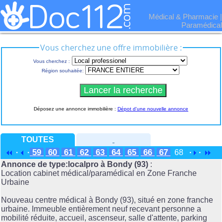
Médical & Pharmacie
|
Paramédical
Vous cherchez une offre immobilière :
Vous cherchez :
Région souhaitée:
Déposez une annonce immobilière :
Dépot d'une nouvelle annonce
TOUTES
59
60
61
62
63
64
65
66
67
·
·
68
·
·
Annonce de type:localpro à Bondy (93)
:
Location cabinet médical/paramédical en Zone Franche
Urbaine
Nouveau centre médical à Bondy (93), situé en zone franche
urbaine. Immeuble entièrement neuf recevant personne a
mobilité réduite, accueil, ascenseur, salle d'attente, parking