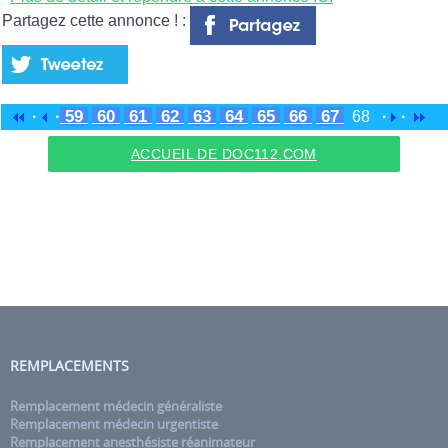
Partagez cette annonce ! :
59
60
61
62
63
64
65
66
67
·
·
68
·
·
ACCUEIL DE DOC112.COM
REMPLACEMENTS
Remplacement médecin généraliste
Remplacement médecin urgentiste
Remplacement anesthésiste réanimateur