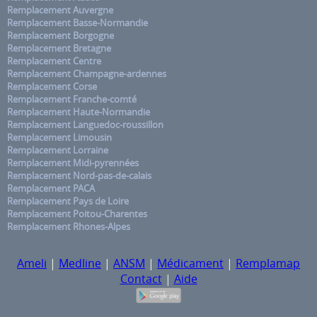
Remplacement Auvergne
Remplacement Basse-Normandie
Remplacement Borgogne
Remplacement Bretagne
Remplacement Centre
Remplacement Champagne-ardennes
Remplacement Corse
Remplacement Franche-comté
Remplacement Haute-Normandie
Remplacement Languedoc-roussillon
Remplacement Limousin
Remplacement Lorraine
Remplacement Midi-pyrennées
Remplacement Nord-pas-de-calais
Remplacement PACA
Remplacement Pays de Loire
Remplacement Poitou-Charentes
Remplacement Rhones-Alpes
Ameli
|
Medline
|
ANSM
|
Médicament
|
Remplamap
Contact
|
Aide