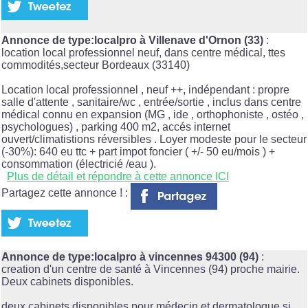
Annonce de type:localpro à Villenave d'Ornon (33)
:
location local professionnel neuf, dans centre médical, ttes
commodités,secteur Bordeaux (33140)
Location local professionnel , neuf ++, indépendant : propre
salle d'attente , sanitaire/wc , entrée/sortie , inclus dans centre
médical connu en expansion (MG , ide , orthophoniste , ostéo ,
psychologues) , parking 400 m2, accés internet
ouvert/climatistions réversibles . Loyer modeste pour le secteur
(-30%): 640 eu ttc + part impot foncier ( +/- 50 eu/mois ) +
consommation (électricié /eau ).
Plus de détail et répondre à cette annonce ICI
Partagez cette annonce ! :
Annonce de type:localpro à vincennes 94300 (94)
:
creation d'un centre de santé à Vincennes (94) proche mairie.
Deux cabinets disponibles.
deux cabinets disponibles pour médecin et dermatologue si