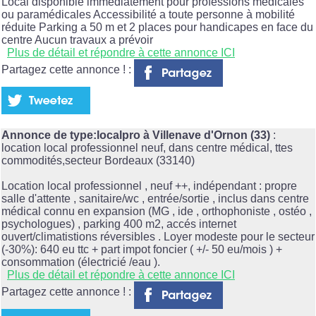
Local disponible immédiatement pour professions médicales
ou paramédicales Accessibilité a toute personne à mobilité
réduite Parking a 50 m et 2 places pour handicapes en face du
centre Aucun travaux a prévoir
Plus de détail et répondre à cette annonce ICI
Partagez cette annonce ! :
Annonce de type:localpro à Villenave d'Ornon (33)
:
location local professionnel neuf, dans centre médical, ttes
commodités,secteur Bordeaux (33140)
Location local professionnel , neuf ++, indépendant : propre
salle d'attente , sanitaire/wc , entrée/sortie , inclus dans centre
médical connu en expansion (MG , ide , orthophoniste , ostéo ,
psychologues) , parking 400 m2, accés internet
ouvert/climatistions réversibles . Loyer modeste pour le secteur
(-30%): 640 eu ttc + part impot foncier ( +/- 50 eu/mois ) +
consommation (électricié /eau ).
Plus de détail et répondre à cette annonce ICI
Partagez cette annonce ! :