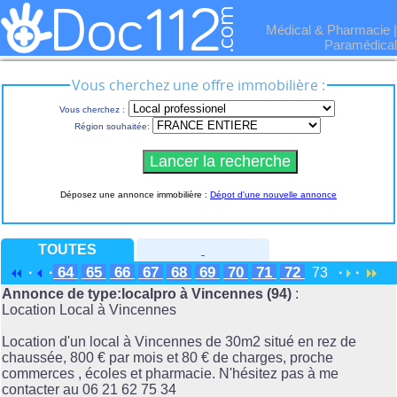
Médical & Pharmacie
|
Paramédical
Vous cherchez une offre immobilière :
Vous cherchez :
Région souhaitée:
Déposez une annonce immobilière :
Dépot d'une nouvelle annonce
TOUTES
64
65
66
67
68
69
70
71
72
·
·
73
·
·
Annonce de type:localpro à Vincennes (94)
:
Location Local à Vincennes
Location d'un local à Vincennes de 30m2 situé en rez de
chaussée, 800 € par mois et 80 € de charges, proche
commerces , écoles et pharmacie. N'hésitez pas à me
contacter au 06 21 62 75 34