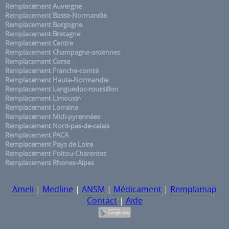
Remplacement Auvergne
Remplacement Basse-Normandie
Remplacement Borgogne
Remplacement Bretagne
Remplacement Centre
Remplacement Champagne-ardennes
Remplacement Corse
Remplacement Franche-comté
Remplacement Haute-Normandie
Remplacement Languedoc-roussillon
Remplacement Limousin
Remplacement Lorraine
Remplacement Midi-pyrennées
Remplacement Nord-pas-de-calais
Remplacement PACA
Remplacement Pays de Loire
Remplacement Poitou-Charentes
Remplacement Rhones-Alpes
Ameli
|
Medline
|
ANSM
|
Médicament
|
Remplamap
Contact
|
Aide