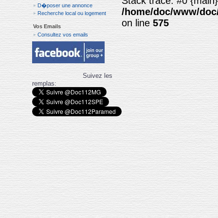
Stack trace: #0 {main}
D�poser une annonce
/home/doc/www/doc/
Recherche local ou logement
on line
575
Vos Emails
Consultez vos emails
Suivez les
remplas: