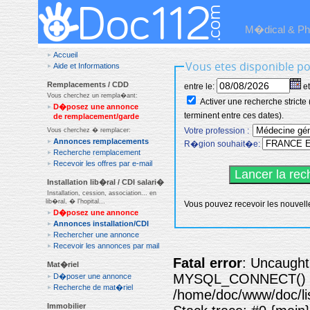
M�dical & Ph
Accueil
Vous etes disponible p
Aide et Informations
Remplacements / CDD
entre le:
Vous cherchez un rempla�ant:
Activer une recherche stricte (selectionner uniquement les remplas qui demarrent et
D�posez une annonce
terminent entre ces dates).
de remplacement/garde
Votre profession :
Vous cherchez � remplacer:
Annonces remplacements
R�gion souhait�e:
Recherche remplacement
Recevoir les offres par e-mail
Installation lib�ral / CDI salari�
Installation, cession, association... en
lib�ral, � l'hopital...
Vous pouvez recevoir les nouvell
D�posez une annonce
Annonces installation/CDI
Rechercher une annonce
Recevoir les annonces par mail
Fatal error
: Uncaught 
Mat�riel
MYSQL_CONNECT() 
D�poser une annonce
Recherche de mat�riel
/home/doc/www/doc/l
Immobilier