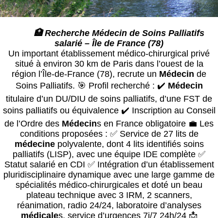
🏥 Recherche Médecin de Soins Palliatifs
salarié – Île de France (78)
Un important établissement médico-chirurgical privé
situé à environ 30 km de Paris dans l’ouest de la
région l’Île-de-France (78), recrute un
Médecin
de
Soins Palliatifs. 🎯 Profil recherché : ✔️
Médecin
titulaire d’un DU/DIU de soins palliatifs, d’une FST de
soins palliatifs ou équivalence ✔️ Inscription au Conseil
de l’Ordre des
Médecin
s en France obligatoire 💼 Les
conditions proposées : ✅ Service de 27 lits de
médecin
e
polyvalente, dont 4 lits identifiés soins
palliatifs (LISP), avec une équipe IDE complète ✅
Statut salarié en CDI ✅ Intégration d’un établissement
pluridisciplinaire dynamique avec une large gamme de
spécialités médico-chirurgicales et doté un beau
plateau technique avec 3 IRM, 2 scanners,
réanimation, radio 24/24, laboratoire d’analyses
médical
e
s, service d’urgences 7j/7 24h/24 📩