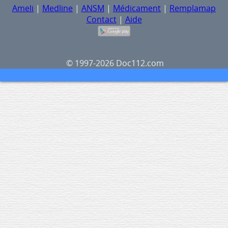
Ameli
|
Medline
|
ANSM
|
Médicament
|
Remplamap
Contact
|
Aide
© 1997-2026 Doc112.com