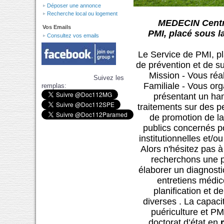
Déposer une annonce
Recherche local ou logement
MEDECIN Centre
Vos Emails
PMI, placé sous l
Consultez vos emails
Le Service de PMI, pl
de prévention et de s
Mission - Vous réa
Suivez les
Familiale - Vous org
remplas:
présentant un han
traitements sur des p
de promotion de la
publics concernés po
institutionnelles et/
Alors n'hésitez pas à
recherchons une p
élaborer un diagnosti
entretiens médic
planification et d
diverses . La capacit
puériculture et PM
doctorat d’état en