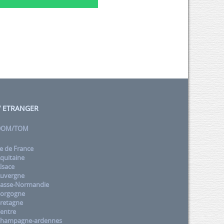
 / ETRANGER
 DOM/TOM
e de France
quitaine
lsace
uvergne
asse-Normandie
orgogne
retagne
entre
Champagne-ardennes