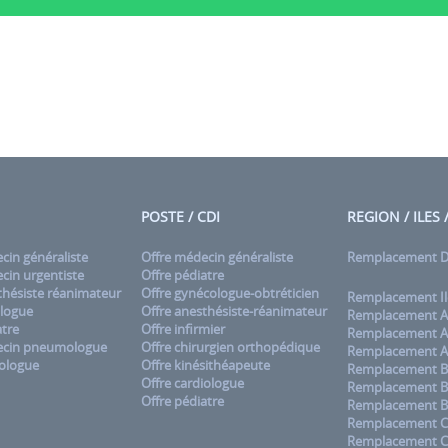
POSTE / CDI
REGION / ILES
in généraliste
Offre médecin généraliste
Remplacement
in urgentiste
Offre pédiatre
hésiste réanimateur
Offre gynécologue-obtréticien
Remplacement Il
logue
Offre anesthésiste-réanimateur
Remplacement A
tre
Offre infirmier
Remplacement A
cin pneumologue
Offre chirurgien orthopédique
Remplacement A
ologue
Offre kinésithéapeute
Remplacement B
Offre cardiologue
Remplacement B
Offre pédiatre
Remplacement B
Remplacement C
Remplacement 