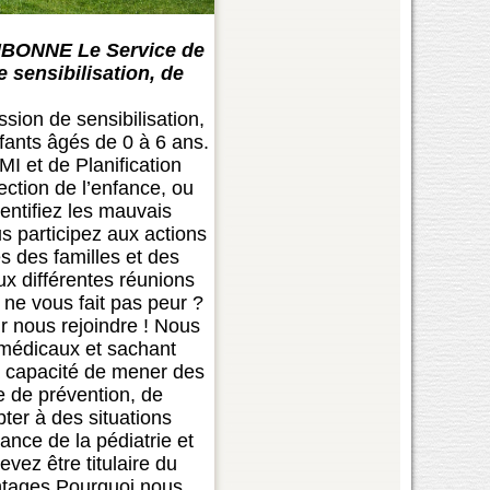
AUBONNE Le Service de
 sensibilisation, de
sion de sensibilisation,
fants âgés de 0 à 6 ans.
MI et de Planification
ection de l’enfance, ou
entifiez les mauvais
s participez aux actions
s des familles et des
ux différentes réunions
 ne vous fait pas peur ?
ur nous rejoindre ! Nous
 médicaux et sachant
La capacité de mener des
e de prévention, de
pter à des situations
sance de la pédiatrie et
evez être titulaire du
antages Pourquoi nous