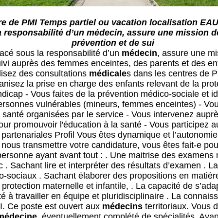
 de PMI Temps partiel ou vacation localisation E
a responsabilité d’un médecin, assure une mission de
prévention et de sui
acé sous la responsabilité d’un
médecin
, assure une mis
uivi auprès des femmes enceintes, des parents et des en
lisez des consultations
médical
e
s dans les centres de P
anisez la prise en charge des enfants relevant de la prot
dicap - Vous faites de la prévention médico-sociale et id
ersonnes vulnérables (mineurs, femmes enceintes) - Vou
 santé organisées par le service - Vous intervenez auprè
ur promouvoir l'éducation à la santé - Vous participez a
ou partenariales Profil Vous êtes dynamique et l’autonomie
 nous transmettre votre candidature, vous êtes fait-e po
ersonne ayant avant tout : . Une maitrise des examens
c . Sachant lire et interpréter des résultats d’examen . 
o-sociaux . Sachant élaborer des propositions en matièr
e protection maternelle et infantile, . La capacité de s’ada
é à travailler en équipe et pluridisciplinaire . La connais
I. Ce poste est ouvert aux
médecin
s
territoriaux. Vous d
médecin
e
, éventuellement complété de spécialités. Av