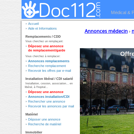
Médical & 
Accueil
Aide et Informations
Annonces médecin
›
Remplacements / CDD
Vous cherchez un remplaçant:
Déposez une annonce
de remplacement/garde
Offr
Vous cherchez à remplacer:
Annonces remplacements
Recherche remplacement
Recevoir les offres par e-mail
Installation libéral / CDI salarié
Installation, cession, association... en
libéral, à l'hopital...
Déposez une annonce
Annonces installation/CDI
Rechercher une annonce
Recevoir les annonces par mail
Matériel
Déposer une annonce
Recherche de matériel
Immobilier