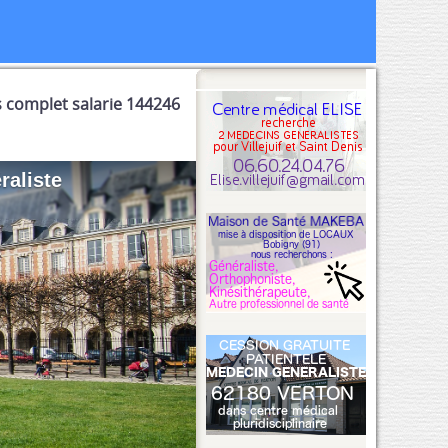
s complet salarie 144246
raliste