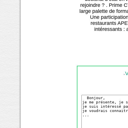
rejoindre ? . Prime C
large palette de forma
Une participatio
restaurants APET
intéressants : 
V