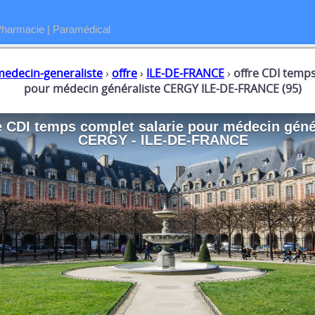
Pharmacie
|
Paramédical
medecin-generaliste
›
offre
›
ILE-DE-FRANCE
›
offre CDI temp
pour médecin généraliste CERGY ILE-DE-FRANCE (95)
e CDI temps complet salarie
pour
médecin géné
CERGY - ILE-DE-FRANCE