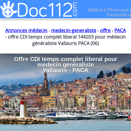
Médical & Pharmacie
|
Paramédical
Annonces médecin
›
medecin-generaliste
›
offre
›
PACA
›
offre CDI temps complet liberal 144203 pour médecin
généraliste Vallauris PACA (06)
Offre CDI temps complet liberal
pour
médecin généraliste
Vallauris - PACA