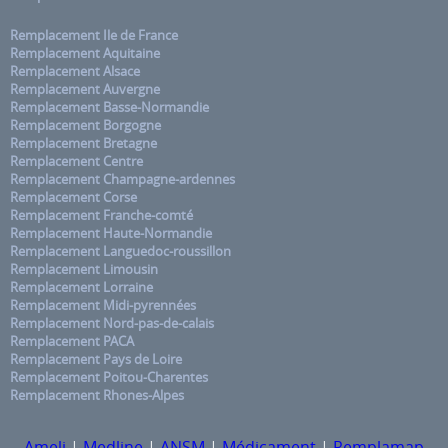
Remplacement Ile de France
Remplacement Aquitaine
Remplacement Alsace
Remplacement Auvergne
Remplacement Basse-Normandie
Remplacement Borgogne
Remplacement Bretagne
Remplacement Centre
Remplacement Champagne-ardennes
Remplacement Corse
Remplacement Franche-comté
Remplacement Haute-Normandie
Remplacement Languedoc-roussillon
Remplacement Limousin
Remplacement Lorraine
Remplacement Midi-pyrennées
Remplacement Nord-pas-de-calais
Remplacement PACA
Remplacement Pays de Loire
Remplacement Poitou-Charentes
Remplacement Rhones-Alpes
Ameli
|
Medline
|
ANSM
|
Médicament
|
Remplamap