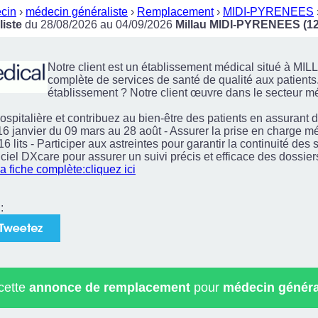
cin
›
médecin généraliste
›
Remplacement
›
MIDI-PYRENEES
iste
du 28/08/2026 au 04/09/2026
Millau MIDI-PYRENEES (12
Notre client est un établissement médical situé à MI
complète de services de santé de qualité aux patients
établissement ? Notre client œuvre dans le secteur méd
spitalière et contribuez au bien-être des patients en assurant d
16 janvier du 09 mars au 28 août - Assurer la prise en charge m
6 lits - Participer aux astreintes pour garantir la continuité des 
ogiciel DXcare pour assurer un suivi précis et efficace des dossi
la fiche complète:cliquez ici
:
 cette
annonce de remplacement
pour
médecin généra