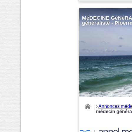
MéDECINE GéNéRALE
généraliste - Ploerm
›
Annonces méde
médecin général