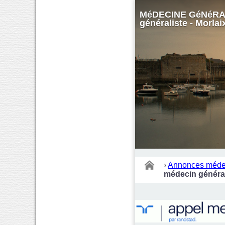
MéDECINE GéNéRALE
généraliste - Morlai
›
Annonces méde
médecin général