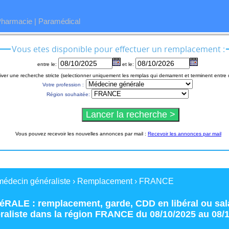
Pharmacie
|
Paramédical
Vous etes disponible pour effectuer un remplacement :
entre le:
et le:
iver une recherche stricte (selectionner uniquement les remplas qui demarrent et terminent entre 
Votre profession :
Région souhaitée:
Vous pouvez recevoir les nouvelles annonces par mail :
Recevoir les annonces par mail
médecin généraliste
›
Remplacement
›
FRANCE
RALE : remplacement
,
garde
,
CDD
en
libéral
ou
sal
raliste
dans la région
FRANCE
du 08/10/2025 au 08/