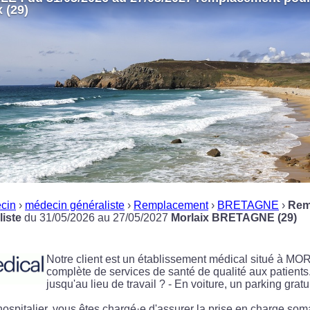
x (29)
cin
›
médecin généraliste
›
Remplacement
›
BRETAGNE
›
Rem
iste
du 31/05/2026 au 27/05/2027
Morlaix BRETAGNE (29)
Notre client est un établissement médical situé à M
complète de services de santé de qualité aux patien
jusqu'au lieu de travail ? - En voiture, un parking grat
spitalier, vous êtes chargé·e d'assurer la prise en charge soma