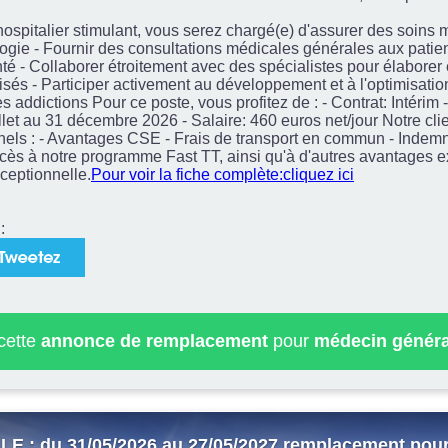
spitalier stimulant, vous serez chargé(e) d'assurer des soins
ogie - Fournir des consultations médicales générales aux patien
santé - Collaborer étroitement avec des spécialistes pour élabore
sés - Participer activement au développement et à l'optimisati
s addictions Pour ce poste, vous profitez de : - Contrat: Intérim
uillet au 31 décembre 2026 - Salaire: 460 euros net/jour Notre c
els : - Avantages CSE - Frais de transport en commun - Indemn
ccès à notre programme Fast TT, ainsi qu'à d'autres avantages e
ceptionnelle.
Pour voir la fiche complète:cliquez ici
:
 cette
annonce de remplacement
pour
médecin généra
 : du 31/05/2026 au 27/05/2027 remplacement pou