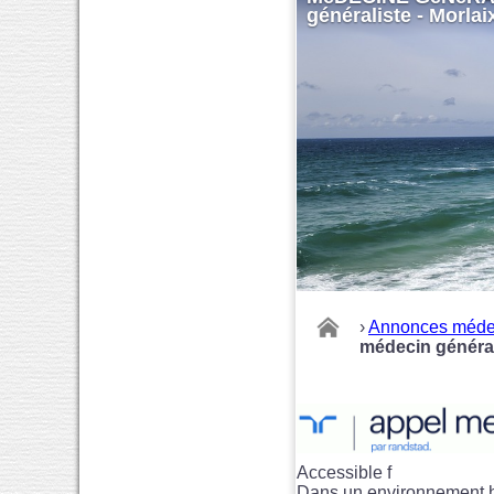
généraliste - Morlai
›
Annonces méde
médecin général
Accessible f
Dans un environnement ho