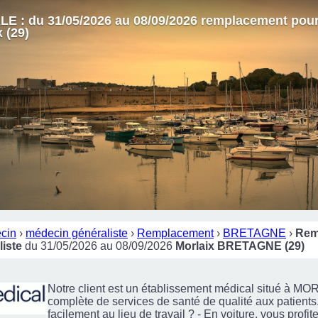
 : du 31/05/2026 au 08/09/2026 remplacement pou
x (29)
cin
›
médecin généraliste
›
Remplacement
›
BRETAGNE
›
Rem
iste
du 31/05/2026 au 08/09/2026
Morlaix BRETAGNE (29)
Notre client est un établissement médical situé à M
complète de services de santé de qualité aux patien
facilement au lieu de travail ? - En voiture, vous profit