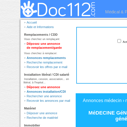
Médical & 
Accueil
Aide et Informations
Remplacements / CDD
Vous cherchez un remplaçant:
Act
Déposez une annonce
de remplacement/garde
Vous cherchez à remplacer:
Annonces remplacements
Recherche remplacement
Recevoir les offres par e-mail
Installation libéral / CDI salarié
Installation, cession, association... en
libéral, à l'hopital...
Déposez une annonce
Annonces installation/CDI
Rechercher une annonce
Annonces médecin
›
Recevoir les annonces par mail
Matériel
MéDECINE GéNé
Déposer une annonce
géné
Recherche de matériel
Immobilier