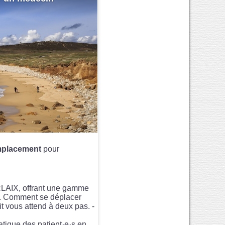
placement
pour
ORLAIX, offrant une gamme
ts. Comment se déplacer
uit vous attend à deux pas. -
tique des patient·e·s en