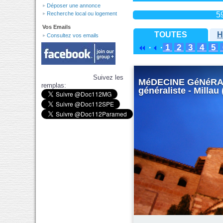
Déposer une annonce
5
Recherche local ou logement
Vos Emails
TOUTES
H
Consultez vos emails
1
2
3
4
5
·
·
Suivez les
MéDECINE GéNéRALE
remplas:
généraliste - Millau 