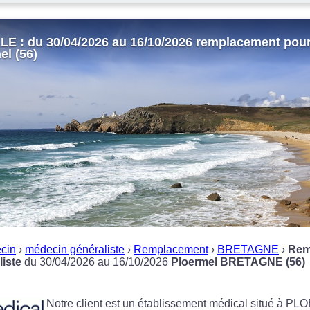
 : du 30/04/2026 au 16/10/2026 remplacement pou
el (56)
cin
›
médecin généraliste
›
Remplacement
›
BRETAGNE
›
Rem
iste
du 30/04/2026 au 16/10/2026
Ploermel BRETAGNE (56)
Notre client est un établissement médical situé à P