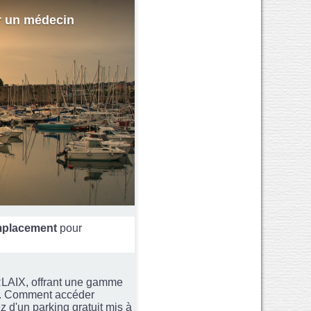
r un médecin
placement
pour
ORLAIX, offrant une gamme
ts. Comment accéder
ez d'un parking gratuit mis à