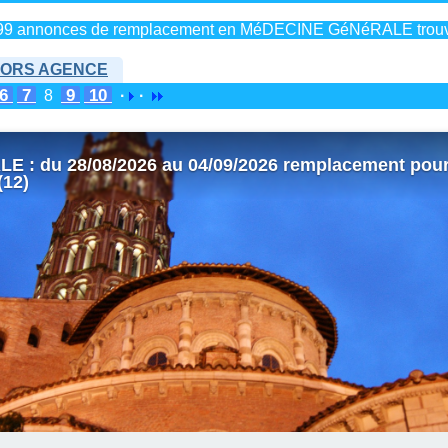
99 annonces de remplacement en MéDECINE GéNéRALE trou
ORS AGENCE
6
7
9
10
8
·
·
 : du 28/08/2026 au 04/09/2026 remplacement pou
(12)