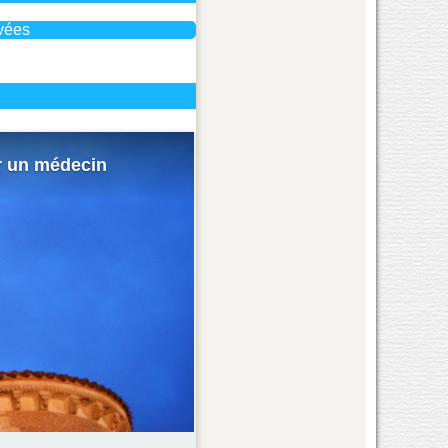
vées
r un médecin