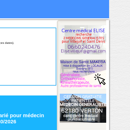
ces dates).
arié
pour
médecin
10/2026