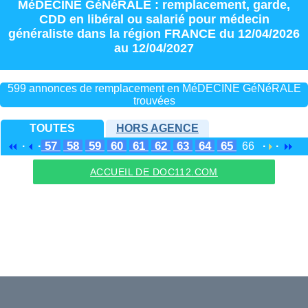
MéDECINE GéNéRALE : remplacement
,
garde
,
CDD
en
libéral
ou
salarié
pour
médecin
généraliste
dans la région
FRANCE
du 12/04/2026
au 12/04/2027
599 annonces de remplacement en MéDECINE GéNéRALE
trouvées
TOUTES
HORS AGENCE
57
58
59
60
61
62
63
64
65
·
·
66
·
·
ACCUEIL DE DOC112.COM