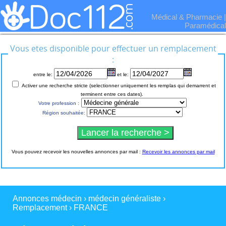
Médical & Pharmacie
|
Paramédical
Vous etes disponible pour effectuer un remplacement
:
entre le:
et le:
Activer une recherche stricte (selectionner uniquement les remplas qui demarrent et
terminent entre ces dates).
Votre profession :
Région souhaitée:
Vous pouvez recevoir les nouvelles annonces par mail :
Recevoir les annonces par mail
Annonces médecin
›
médecin généraliste
›
Remplacement
›
FRANCE