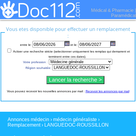
Médical & Pharmacie
|
Paramédical
Vous etes disponible pour effectuer un remplacement
:
entre le:
et le:
Activer une recherche stricte (selectionner uniquement les remplas qui demarrent et
terminent entre ces dates).
Votre profession :
Région souhaitée:
Vous pouvez recevoir les nouvelles annonces par mail :
Recevoir les annonces par mail
Annonces médecin
›
médecin généraliste
›
Remplacement
›
LANGUEDOC-ROUSSILLON