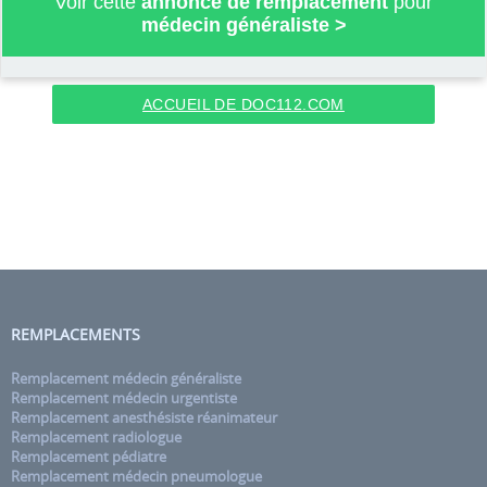
Voir cette
annonce de remplacement
pour
médecin généraliste
>
ACCUEIL DE DOC112.COM
REMPLACEMENTS
Remplacement médecin généraliste
Remplacement médecin urgentiste
Remplacement anesthésiste réanimateur
Remplacement radiologue
Remplacement pédiatre
Remplacement médecin pneumologue