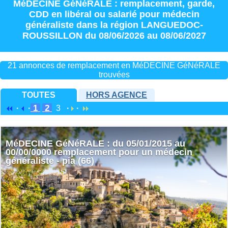
MéDECINE GéNéRALE : remplacement
,
garde
,
CDD
en
libéral
ou
salarié
pour
médecin
généraliste
dans la région
LANGUEDOC-
ROUSSILLON
du 08/06/2026 au 08/06/2027
21 annonces de remplacement en MéDECINE GéNéRALE
trouvées
TOUTES
HORS AGENCE
1
2
·
·
3
·
·
MéDECINE GéNéRALE : du 05/01/2015 au
00/00/0000 remplacement pour un médecin
généraliste - pia (66)