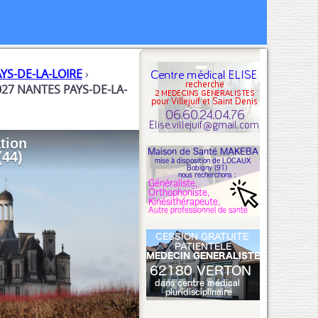
YS-DE-LA-LOIRE
›
027 NANTES PAYS-DE-LA-
tion
(44)