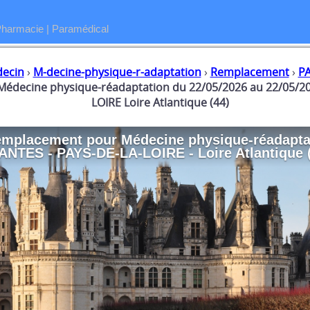
Pharmacie
|
Paramédical
ecin
›
M-decine-physique-r-adaptation
›
Remplacement
›
PA
édecine physique-réadaptation du 22/05/2026 au 22/05/2
LOIRE Loire Atlantique (44)
emplacement
pour
Médecine physique-réadapta
ANTES - PAYS-DE-LA-LOIRE - Loire Atlantique 