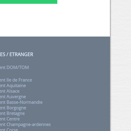
LES / ETRANGER
ent DOM/TOM
t Ile de France
nt Aquitaine
nt Alsace
nt Auvergne
nt Basse-Normandie
nt Borgogne
nt Bretagne
nt Centre
nt Champagne-ardennes
nt Corse