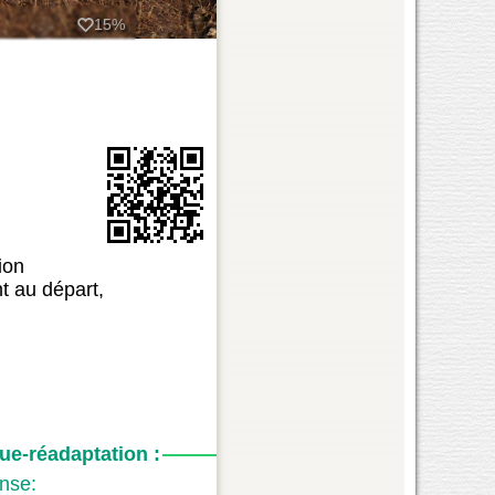
15%
ion
t au départ,
e-réadaptation :
nse: