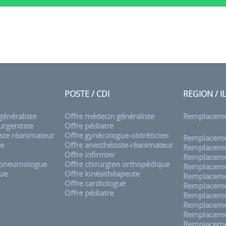
POSTE / CDI
REGION / I
énéraliste
Offre médecin généraliste
Remplacem
rgentiste
Offre pédiatre
ste réanimateur
Offre gynécologue-obtréticien
Remplacemen
ue
Offre anesthésiste-réanimateur
Remplaceme
Offre infirmier
Remplaceme
 pneumologue
Offre chirurgien orthopédique
Remplaceme
ue
Offre kinésithéapeute
Remplaceme
Offre cardiologue
Remplaceme
Offre pédiatre
Remplaceme
Remplaceme
Remplaceme
Remplaceme