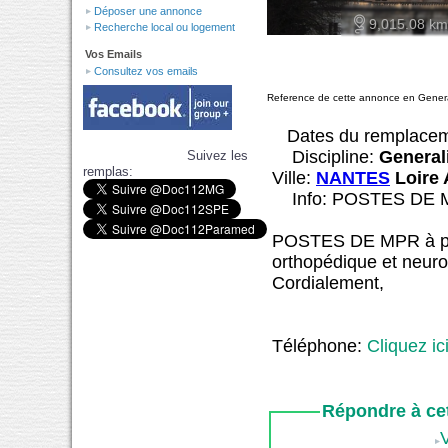
Déposer une annonce
9,015.08 km
Recherche local ou logement
Vos Emails
Consultez vos emails
Reference de cette annonce en Gener
Dates du remplace
Discipline:
General
Suivez les
remplas:
Ville:
NANTES
Loire 
Info: POSTES DE 
POSTES DE MPR à pour
orthopédique et neurol
Cordialement,
Téléphone:
Cliquez ic
Répondre à ce
V