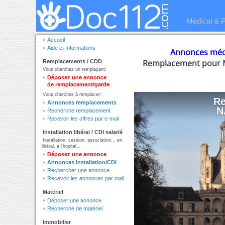
Médical & 
Accueil
Aide et Informations
Annonces méd
Remplacement pour M
Remplacements / CDD
Vous cherchez un remplaçant:
Déposez une annonce
de remplacement/garde
Vous cherchez à remplacer:
R
Annonces remplacements
N
Recherche remplacement
Recevoir les offres par e-mail
Installation libéral / CDI salarié
Installation, cession, association... en
libéral, à l'hopital...
Déposez une annonce
Annonces installation/CDI
Rechercher une annonce
Recevoir les annonces par mail
Matériel
Déposer une annonce
Recherche de matériel
Immobilier