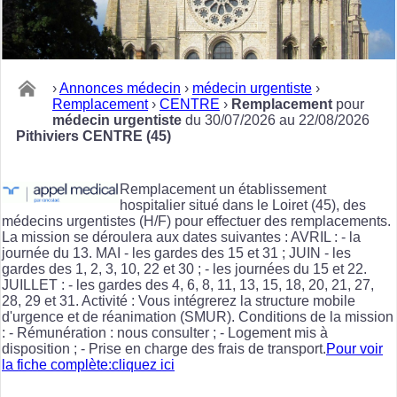
›
Annonces médecin
›
médecin urgentiste
›
Remplacement
›
CENTRE
›
Remplacement
pour
médecin urgentiste
du 30/07/2026 au 22/08/2026
Pithiviers CENTRE (45)
Remplacement un établissement
hospitalier situé dans le Loiret (45), des
médecins urgentistes (H/F) pour effectuer des remplacements.
La mission se déroulera aux dates suivantes : AVRIL : - la
journée du 13. MAI - les gardes des 15 et 31 ; JUIN - les
gardes des 1, 2, 3, 10, 22 et 30 ; - les journées du 15 et 22.
JUILLET : - les gardes des 4, 6, 8, 11, 13, 15, 18, 20, 21, 27,
28, 29 et 31. Activité : Vous intégrerez la structure mobile
d'urgence et de réanimation (SMUR). Conditions de la mission
: - Rémunération : nous consulter ; - Logement mis à
disposition ; - Prise en charge des frais de transport.
Pour voir
la fiche complète:cliquez ici