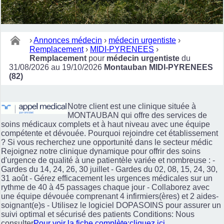
›
Annonces médecin
›
médecin urgentiste
›
Remplacement
›
MIDI-PYRENEES
›
Remplacement
pour
médecin urgentiste
du
31/08/2026 au 19/10/2026
Montauban MIDI-PYRENEES
(82)
Notre client est une clinique située à
MONTAUBAN qui offre des services de
soins médicaux complets et à haut niveau avec une équipe
compétente et dévouée. Pourquoi rejoindre cet établissement
? Si vous recherchez une opportunité dans le secteur médic
Rejoignez notre clinique dynamique pour offrir des soins
d'urgence de qualité à une patientèle variée et nombreuse : -
Gardes du 14, 24, 26, 30 juillet - Gardes du 02, 08, 15, 24, 30,
31 août - Gérez efficacement les urgences médicales sur un
rythme de 40 à 45 passages chaque jour - Collaborez avec
une équipe dévouée comprenant 4 infirmiers(ères) et 2 aides-
soignant(e)s - Utilisez le logiciel DOPASOINS pour assurer un
suivi optimal et sécurisé des patients Conditions: Nous
consulter
Pour voir la fiche complète:cliquez ici