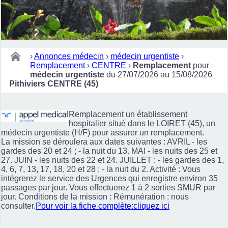
›
Annonces médecin
›
médecin urgentiste
›
Remplacement
›
CENTRE
›
Remplacement
pour
médecin urgentiste
du 27/07/2026 au 15/08/2026
Pithiviers CENTRE (45)
Remplacement un établissement
hospitalier situé dans le LOIRET (45), un
médecin urgentiste (H/F) pour assurer un remplacement.
La mission se déroulera aux dates suivantes : AVRIL - les
gardes des 20 et 24 ; - la nuit du 13. MAI - les nuits des 25 et
27. JUIN - les nuits des 22 et 24. JUILLET : - les gardes des 1,
4, 6, 7, 13, 17, 18, 20 et 28 ; - la nuit du 2. Activité : Vous
intégrerez le service des Urgences qui enregistre environ 35
passages par jour. Vous effectuerez 1 à 2 sorties SMUR par
jour. Conditions de la mission : Rémunération : nous
consulter.
Pour voir la fiche complète:cliquez ici