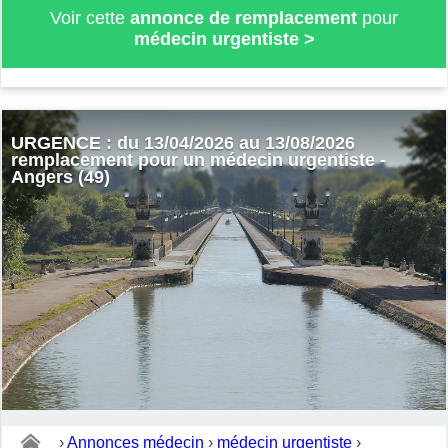
Voir cette
annonce de remplacement
pour
médecin urgentiste
>
URGENCE : du 13/04/2026 au 13/08/2026
remplacement pour un médecin urgentiste -
Angers (49)
›
Annonces médecin
›
médecin urgentiste
›