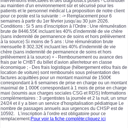
interventions effectuées et des diagnostics posés - Contribuer
au maintien d'un environnement sûr et sécurisé pour les
patients et le personnel médical La proposition de notre client
pour ce poste est la suivante : -> Remplacement pour 6
semaines à partir du 1er février jusqu'au 30 juin 2026.
Conditions : Si 5 ans d'inscription à l'Ordre : Une rémunération
brute de 8446.55€ incluant les 40% d'indemnité de vie chère
(sans indemnité de permanence de soins et hors prélèvement
à la source) Si moins de 5 ans : Une rémunération brute
mensuelle 8 302.32€ incluant les 40% d'indemnité de vie
chère (sans indemnité de permanence de soins et hors
prélèvement à la source) + - Remboursement ou avance des
frais par le CHBT du billet d'avion aller/retour en classe
économique ; - Des frais logistique (hébergement et/ou frais de
location de voiture) sont remboursés sous présentation des
factures acquittées pour un montant maximal de 1500€
correspondant à 6 semaines de prise en charge ou un montant
maximal de 1 000€ correspondant à 1 mois de prise en charge
maxi (soumis aux charges sociales CSG et RDS) Informations
complémentaires : 3 urgentistes la journée et 2 la nuit, un smur
24/24 et il y a bien un service d'hospitalisation pédiatrique Le
nombre de passages annuels aux urgences du CHSP est de
10592. L'inscription à l'ordre est obligatoire pour ce
remplacement.
Pour voir la fiche complète:cliquez ici