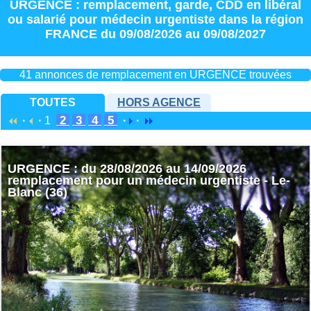
URGENCE : remplacement
,
garde
,
CDD
en
libéral
ou
salarié
pour
médecin urgentiste
dans la région
FRANCE
du 09/08/2026 au 09/08/2027
41 annonces de remplacement en URGENCE trouvées
TOUTES
HORS AGENCE
2
3
4
5
·
·
1
·
·
URGENCE : du 28/08/2026 au 14/09/2026
remplacement pour un médecin urgentiste - Le-
Blanc (36)