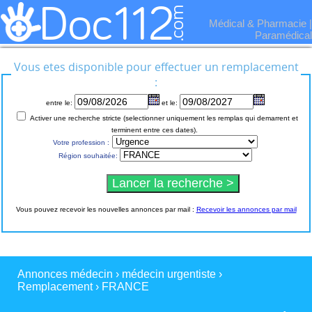
Médical & Pharmacie
|
Paramédical
Vous etes disponible pour effectuer un remplacement
:
entre le:
et le:
Activer une recherche stricte (selectionner uniquement les remplas qui demarrent et
terminent entre ces dates).
Votre profession :
Région souhaitée:
Vous pouvez recevoir les nouvelles annonces par mail :
Recevoir les annonces par mail
Annonces médecin
›
médecin urgentiste
›
Remplacement
›
FRANCE