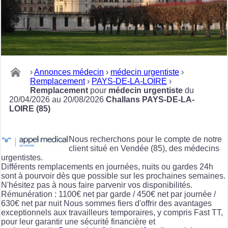
›
Annonces médecin
›
médecin urgentiste
›
Remplacement
›
PAYS-DE-LA-LOIRE
›
Remplacement
pour
médecin urgentiste
du
20/04/2026 au 20/08/2026
Challans PAYS-DE-LA-
LOIRE (85)
Nous recherchons pour le compte de notre
client situé en Vendée (85), des médecins
urgentistes.
Différents remplacements en journées, nuits ou gardes 24h
sont à pourvoir dès que possible sur les prochaines semaines.
N'hésitez pas à nous faire parvenir vos disponibilités.
Rémunération : 1100€ net par garde / 450€ net par journée /
630€ net par nuit Nous sommes fiers d'offrir des avantages
exceptionnels aux travailleurs temporaires, y compris Fast TT,
pour leur garantir une sécurité financière et