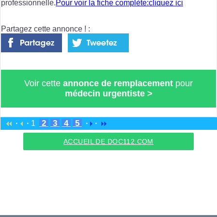
professionnelle.
Pour voir la fiche complète:cliquez ici
Partagez cette annonce ! :
Voir cette
annonce de remplacement
pour
médecin urgentiste
>
2
3
4
5
·
·
1
·
·
ACCUEIL DE DOC112.COM