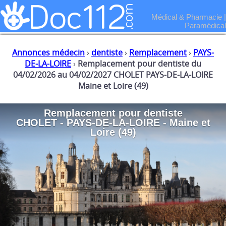
Médical & Pharmacie
|
Paramédical
Annonces médecin
›
dentiste
›
Remplacement
›
PAYS-
DE-LA-LOIRE
›
Remplacement pour dentiste du
04/02/2026 au 04/02/2027 CHOLET PAYS-DE-LA-LOIRE
Maine et Loire (49)
Remplacement
pour
dentiste
CHOLET - PAYS-DE-LA-LOIRE - Maine et
Loire (49)