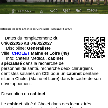
20
12
0
60%
9,063.56 km
Reference de cette annonce en Generaliste : DOC112-R520936
Dates du remplacement:
du
04/02/2026 au 04/02/2027
Discipline:
Generaliste
Ville:
CHOLET
Maine et Loire (49)
Info: Ceteris Medical,
cabinet
spécialisé
dans la recherche de
personnel de santé, recherche deux chirurgiens-
dentistes salariés en CDI pour un
cabinet
dentaire
situé à Cholet (Maine et Loire) dans le cadre de son
développement.
Description du
cabinet
:
Le
cabinet
situé à Cholet dans des locaux très