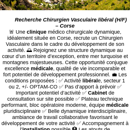
Recherche Chirurgien Vasculaire libéral (H/F)
– Corse
🚨 Une
clinique
médico chirurgicale dynamique,
idéalement située en Corse, recrute un Chirurgien
Vasculaire dans le cadre du développement de son
activité. 🌅 Rejoignez une structure dynamique au
cœur d’un territoire d’exception, entre mer turquoise et
montagnes majestueuses. Cette opportunité conjugue
excellence
médical
e
, qualité de vie incomparable et
fort potentiel de développement professionnel. 💼 Les
conditions proposées : ✅ Activité
libéral
e, secteur 1
ou 2, +/- OPTAM-CO ✅ Pas d’apport à prévoir ✅
Important potentiel d’activité ✅
Cabinet
de
consultation sur site possible ✅ Plateau technique
performant, bloc opératoire moderne, équipe
médical
e
pluridisciplinaire ✅ Belle dynamique interdisciplinaire,
ambiance de travail collaborative favorisant le
développement de votre activité ✅ Accompagnement à
l’
installation
possible 🏥 Les atouts de