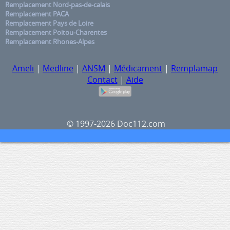
Remplacement Nord-pas-de-calais
Remplacement PACA
Remplacement Pays de Loire
Remplacement Poitou-Charentes
Remplacement Rhones-Alpes
Ameli
|
Medline
|
ANSM
|
Médicament
|
Remplamap
Contact
|
Aide
© 1997-2026 Doc112.com