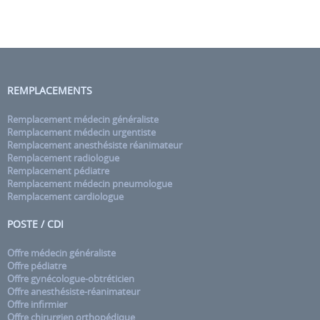
REMPLACEMENTS
Remplacement médecin généraliste
Remplacement médecin urgentiste
Remplacement anesthésiste réanimateur
Remplacement radiologue
Remplacement pédiatre
Remplacement médecin pneumologue
Remplacement cardiologue
POSTE / CDI
Offre médecin généraliste
Offre pédiatre
Offre gynécologue-obtréticien
Offre anesthésiste-réanimateur
Offre infirmier
Offre chirurgien orthopédique