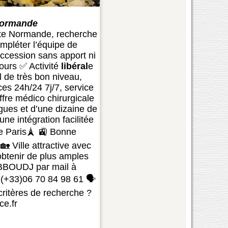
 Normande
Côte Normande, recherche
ompléter l’équipe de
uccession sans apport ni
tours ✅ Activité
libéral
e
l de très bon niveau,
es 24h/24 7j/7, service
ffre médico chirurgicale
gues et d’une dizaine de
ne intégration facilitée
 de Paris🗼 🚉 Bonne
🏡 Ville attractive avec
 obtenir de plus amples
ZEBBOUDJ par mail à
(+33)06 70 84 98 61 🗣️
critères de recherche ?
ce.fr