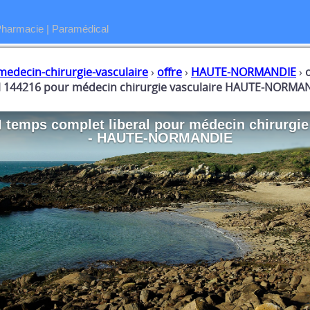
Pharmacie
|
Paramédical
medecin-chirurgie-vasculaire
›
offre
›
HAUTE-NORMANDIE
›
al 144216 pour médecin chirurgie vasculaire HAUTE-NORMAN
I temps complet liberal
pour
médecin chirurgie
- HAUTE-NORMANDIE