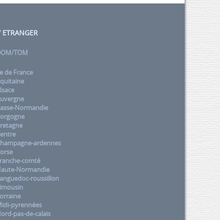
 / ETRANGER
 DOM/TOM
e de France
quitaine
lsace
uvergne
asse-Normandie
orgogne
retagne
entre
Champagne-ardennes
orse
ranche-comté
aute-Normandie
nguedoc-roussillon
imousin
orraine
idi-pyrennées
rd-pas-de-calais