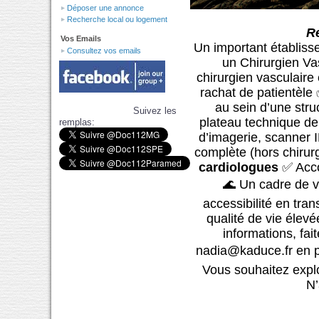
Déposer une annonce
Recherche local ou logement
Re
Vos Emails
Un important établiss
Consultez vos emails
un Chirurgien Vas
chirurgien vasculaire
rachat de patientèle 
au sein d’une stru
Suivez les
plateau technique de 
remplas:
d’imagerie, scanner I
complète (hors chirur
cardiologues
✅ Acco
🌊 Un cadre de vi
accessibilité en tran
qualité de vie élevé
informations, fa
nadia@kaduce.fr en p
Vous souhaitez explo
N’