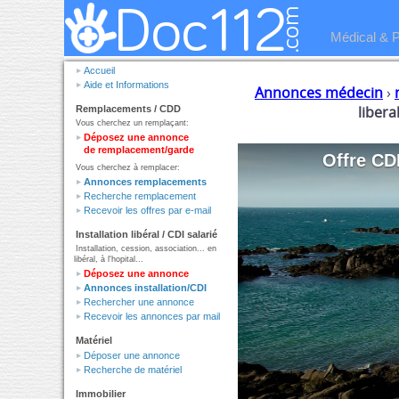
Médical & 
Accueil
Aide et Informations
Annonces médecin
›
liber
Remplacements / CDD
Vous cherchez un remplaçant:
Déposez une annonce
de remplacement/garde
Offre CD
Vous cherchez à remplacer:
Annonces remplacements
Recherche remplacement
Recevoir les offres par e-mail
Installation libéral / CDI salarié
Installation, cession, association... en
libéral, à l'hopital...
Déposez une annonce
Annonces installation/CDI
Rechercher une annonce
Recevoir les annonces par mail
Matériel
Déposer une annonce
Recherche de matériel
Immobilier