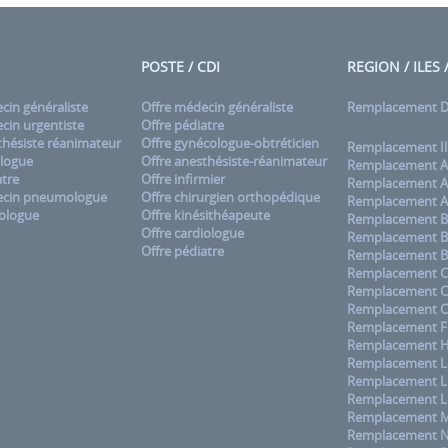
POSTE / CDI
REGION / ILES
in généraliste
Offre médecin généraliste
Remplacement
in urgentiste
Offre pédiatre
hésiste réanimateur
Offre gynécologue-obtréticien
Remplacement Il
logue
Offre anesthésiste-réanimateur
Remplacement A
tre
Offre infirmier
Remplacement A
cin pneumologue
Offre chirurgien orthopédique
Remplacement A
ologue
Offre kinésithéapeute
Remplacement B
Offre cardiologue
Remplacement B
Offre pédiatre
Remplacement B
Remplacement C
Remplacement 
Remplacement C
Remplacement F
Remplacement H
Remplacement La
Remplacement L
Remplacement L
Remplacement M
Remplacement No