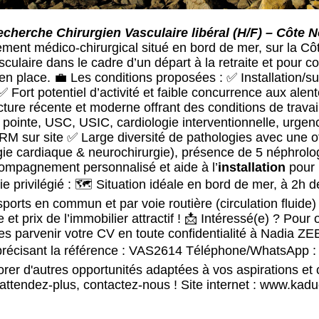
cherche Chirurgien Vasculaire libéral (H/F) – Côte
ement médico-chirurgical situé en bord de mer, sur la 
culaire dans le cadre d’un départ à la retraite et pour c
 en place. 💼 Les conditions proposées : ✅ Installation/s
✅ Fort potentiel d’activité et faible concurrence aux alen
cture récente et moderne offrant des conditions de travai
pointe, USC, USIC, cardiologie interventionnelle, urgenc
RM sur site ✅ Large diversité de pathologies avec une o
gie cardiaque & neurochirurgie), présence de 5 néphrolo
mpagnement personnalisé et aide à l’
installation
pour u
e privilégié : 🗺️ Situation idéale en bord de mer, à 2h
sports en commun et par voie routière (circulation fluide) 
e et prix de l’immobilier attractif ! 📩 Intéressé(e) ? Pour
ites parvenir votre CV en toute confidentialité à Nadia 
récisant la référence : VAS2614 Téléphone/WhatsApp : 
rer d'autres opportunités adaptées à vos aspirations et 
attendez-plus, contactez-nous ! Site internet : www.kadu