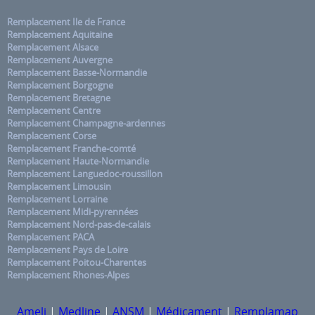
Remplacement Ile de France
Remplacement Aquitaine
Remplacement Alsace
Remplacement Auvergne
Remplacement Basse-Normandie
Remplacement Borgogne
Remplacement Bretagne
Remplacement Centre
Remplacement Champagne-ardennes
Remplacement Corse
Remplacement Franche-comté
Remplacement Haute-Normandie
Remplacement Languedoc-roussillon
Remplacement Limousin
Remplacement Lorraine
Remplacement Midi-pyrennées
Remplacement Nord-pas-de-calais
Remplacement PACA
Remplacement Pays de Loire
Remplacement Poitou-Charentes
Remplacement Rhones-Alpes
Ameli
|
Medline
|
ANSM
|
Médicament
|
Remplamap