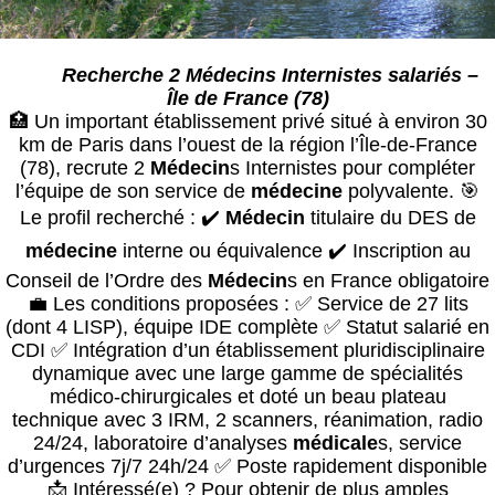
Recherche 2 Médecins Internistes salariés –
Île de France (78)
🏥 Un important établissement privé situé à environ 30
km de Paris dans l’ouest de la région l’Île-de-France
(78), recrute 2
Médecin
s Internistes pour compléter
l’équipe de son service de
médecin
e
polyvalente. 🎯
Le profil recherché : ✔️
Médecin
titulaire du DES de
médecin
e
interne ou équivalence ✔️ Inscription au
Conseil de l’Ordre des
Médecin
s en France obligatoire
💼 Les conditions proposées : ✅ Service de 27 lits
(dont 4 LISP), équipe IDE complète ✅ Statut salarié en
CDI ✅ Intégration d’un établissement pluridisciplinaire
dynamique avec une large gamme de spécialités
médico-chirurgicales et doté un beau plateau
technique avec 3 IRM, 2 scanners, réanimation, radio
24/24, laboratoire d’analyses
médical
e
s, service
d’urgences 7j/7 24h/24 ✅ Poste rapidement disponible
📩 Intéressé(e) ? Pour obtenir de plus amples