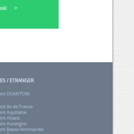
 mail >
LES / ETRANGER
ent DOM/TOM
t Ile de France
nt Aquitaine
nt Alsace
nt Auvergne
nt Basse-Normandie