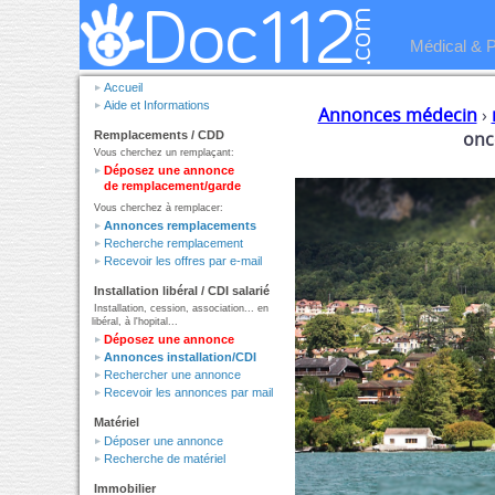
Médical & 
Accueil
Aide et Informations
Annonces médecin
›
onc
Remplacements / CDD
Vous cherchez un remplaçant:
Déposez une annonce
de remplacement/garde
Vous cherchez à remplacer:
Annonces remplacements
Recherche remplacement
Recevoir les offres par e-mail
Installation libéral / CDI salarié
Installation, cession, association... en
libéral, à l'hopital...
Déposez une annonce
Annonces installation/CDI
Rechercher une annonce
Recevoir les annonces par mail
Matériel
Déposer une annonce
Recherche de matériel
Immobilier