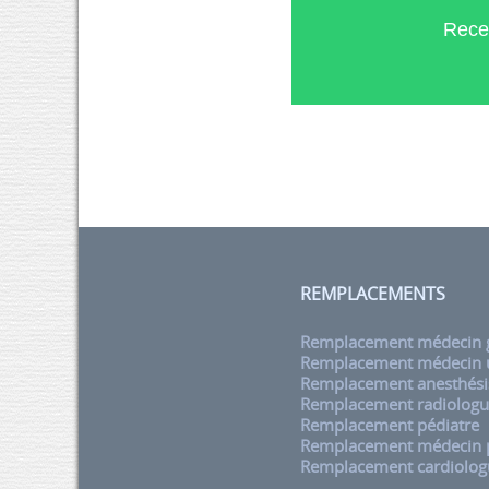
Rece
REMPLACEMENTS
Remplacement médecin g
Remplacement médecin u
Remplacement anesthési
Remplacement radiolog
Remplacement pédiatre
Remplacement médecin
Remplacement cardiolog