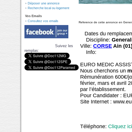
Déposer une annonce
Recherche local ou logement
Vos Emails
Consultez vos emails
Reference de cette annonce en Gener
Dates du remplace
Discipline:
General
Ville:
CORSE
Ain (01
Suivez les
remplas:
Info:
EURO MEDIC ASSI
Nous cherchons un
m
Rémunération 600€/jou
février, mars et avril
par l’établissement.
Pour Candidater : 
Site Internet : www.e
Téléphone:
Cliquez ic