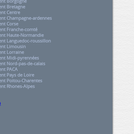
nt Borgogne
nt Bretagne
nt Centre
nt Champagne-ardennes
nt Corse
nt Franche-comté
nt Haute-Normandie
t Languedoc-roussillon
nt Limousin
nt Lorraine
nt Midi-pyrennées
t Nord-pas-de-calais
nt PACA
t Pays de Loire
nt Poitou-Charentes
nt Rhones-Alpes
p