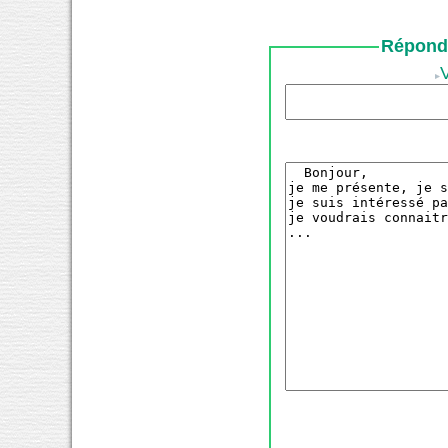
Répondr
V