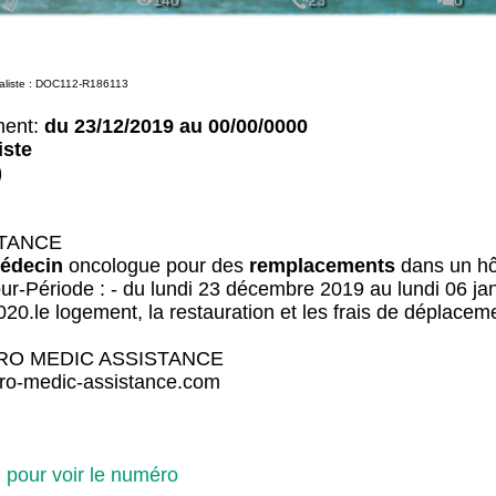
140
23
0
aliste : DOC112-R186113
ment:
du 23/12/2019 au 00/00/0000
iste
)
STANCE
édecin
oncologue pour des
remplacement
s
dans un hô
r-Période : - du lundi 23 décembre 2019 au lundi 06 janv
 2020.le logement, la restauration et les frais de déplace
EURO MEDIC ASSISTANCE
uro-medic-assistance.com
i pour voir le numéro