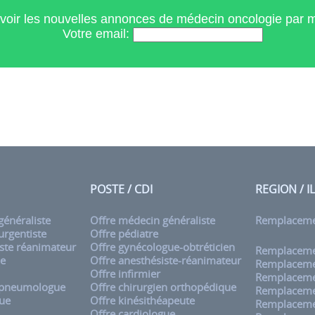
voir les nouvelles annonces de médecin oncologie par
Votre email:
POSTE / CDI
REGION / I
énéraliste
Offre médecin généraliste
Remplacem
rgentiste
Offre pédiatre
ste réanimateur
Offre gynécologue-obtréticien
Remplacemen
ue
Offre anesthésiste-réanimateur
Remplaceme
Offre infirmier
Remplaceme
 pneumologue
Offre chirurgien orthopédique
Remplaceme
ue
Offre kinésithéapeute
Remplaceme
Offre cardiologue