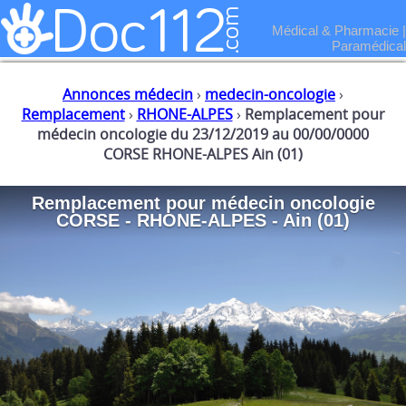
Médical & Pharmacie
|
Paramédical
Annonces médecin
›
medecin-oncologie
›
Remplacement
›
RHONE-ALPES
›
Remplacement pour
médecin oncologie du 23/12/2019 au 00/00/0000
CORSE RHONE-ALPES Ain (01)
Remplacement
pour
médecin oncologie
CORSE - RHONE-ALPES - Ain (01)