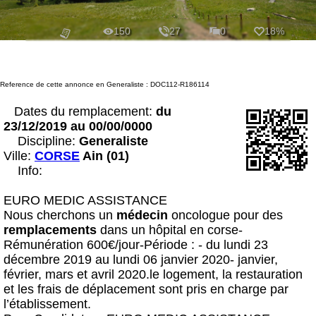
150
27
0
18%
Reference de cette annonce en Generaliste : DOC112-R186114
Dates du remplacement:
du
23/12/2019 au 00/00/0000
Discipline:
Generaliste
Ville:
CORSE
Ain (01)
Info:
EURO MEDIC ASSISTANCE
Nous cherchons un
médecin
oncologue pour des
remplacement
s
dans un hôpital en corse-
Rémunération 600€/jour-Période : - du lundi 23
décembre 2019 au lundi 06 janvier 2020- janvier,
février, mars et avril 2020.le logement, la restauration
et les frais de déplacement sont pris en charge par
l’établissement.