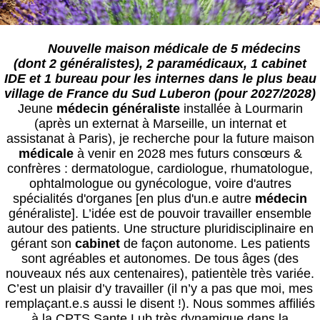
Nouvelle maison médicale de 5 médecins
(dont 2 généralistes), 2 paramédicaux, 1 cabinet
IDE et 1 bureau pour les internes dans le plus beau
village de France du Sud Luberon (pour 2027/2028)
Jeune
médecin
généraliste
installée à Lourmarin
(après un externat à Marseille, un internat et
assistanat à Paris), je recherche pour la future maison
médical
e
à venir en 2028 mes futurs consœurs &
confrères : dermatologue, cardiologue, rhumatologue,
ophtalmologue ou gynécologue, voire d'autres
spécialités d'organes [en plus d'un.e autre
médecin
généraliste]. L’idée est de pouvoir travailler ensemble
autour des patients. Une structure pluridisciplinaire en
gérant son
cabinet
de façon autonome. Les patients
sont agréables et autonomes. De tous âges (des
nouveaux nés aux centenaires), patientèle très variée.
C’est un plaisir d’y travailler (il n’y a pas que moi, mes
remplaçant.e.s aussi le disent !). Nous sommes affiliés
à la CPTS Sante Lub très dynamique dans la