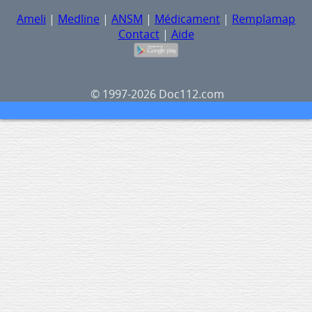
Ameli
|
Medline
|
ANSM
|
Médicament
|
Remplamap
Contact
|
Aide
© 1997-2026 Doc112.com