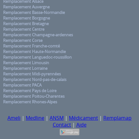
Remplacement Alsace
Remplacement Auvergne
Remplacement Basse-Normandie
Remplacement Borgogne
Remplacement Bretagne
Remplacement Centre
Remplacement Champagne-ardennes
Remplacement Corse
Remplacement Franche-comté
Remplacement Haute-Normandie
Remplacement Languedoc-roussillon
Remplacement Limousin
Remplacement Lorraine
Remplacement Midi-pyrennées
Remplacement Nord-pas-de-calais
Remplacement PACA
Remplacement Pays de Loire
Remplacement Poitou-Charentes
Remplacement Rhones-Alpes
Ameli
|
Medline
|
ANSM
|
Médicament
|
Remplamap
Contact
|
Aide