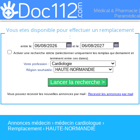
Médical & Pharmacie
|
Paramédical
Vous etes disponible pour effectuer un remplacement
:
entre le:
et le:
Activer une recherche stricte (selectionner uniquement les remplas qui demarrent et
terminent entre ces dates).
Votre profession :
Région souhaitée:
Vous pouvez recevoir les nouvelles annonces par mail :
Recevoir les annonces par mail
Annonces médecin
›
médecin cardiologue
›
Remplacement
›
HAUTE-NORMANDIE