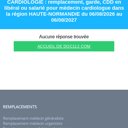
CARDIOLOGIE : remplacement
,
garde
,
CDD
en
libéral
ou
salarié
pour
médecin cardiologue
dans
la région
HAUTE-NORMANDIE
du 06/08/2026 au
06/08/2027
Aucune réponse trouvée
ACCUEIL DE DOC112.COM
REMPLACEMENTS
Remplacement médecin généraliste
Remplacement médecin urgentiste