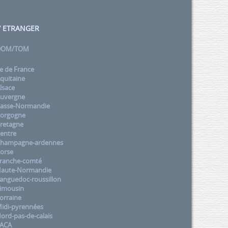
 / ETRANGER
 DOM/TOM
e de France
quitaine
lsace
uvergne
asse-Normandie
orgogne
retagne
entre
Champagne-ardennes
orse
ranche-comté
aute-Normandie
nguedoc-roussillon
imousin
orraine
idi-pyrennées
rd-pas-de-calais
PACA