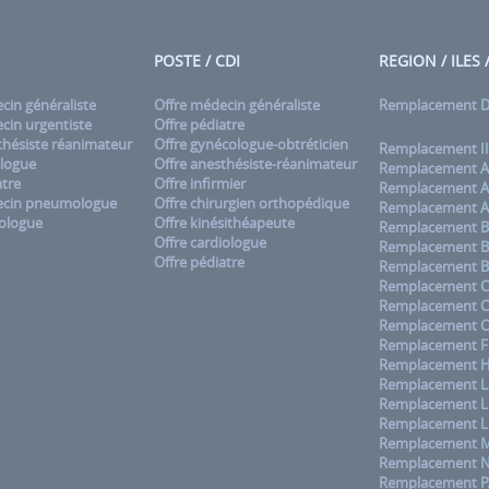
POSTE / CDI
REGION / ILES
in généraliste
Offre médecin généraliste
Remplacement
in urgentiste
Offre pédiatre
hésiste réanimateur
Offre gynécologue-obtréticien
Remplacement Il
logue
Offre anesthésiste-réanimateur
Remplacement A
tre
Offre infirmier
Remplacement A
cin pneumologue
Offre chirurgien orthopédique
Remplacement A
ologue
Offre kinésithéapeute
Remplacement B
Offre cardiologue
Remplacement B
Offre pédiatre
Remplacement B
Remplacement C
Remplacement 
Remplacement C
Remplacement F
Remplacement H
Remplacement La
Remplacement L
Remplacement L
Remplacement M
Remplacement No
Remplacement 