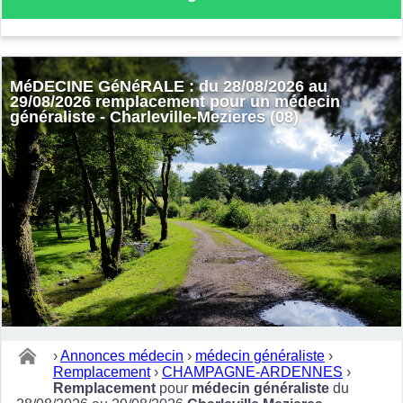
MéDECINE GéNéRALE : du 28/08/2026 au
29/08/2026 remplacement pour un médecin
généraliste - Charleville-Mezieres (08)
›
Annonces médecin
›
médecin généraliste
›
Remplacement
›
CHAMPAGNE-ARDENNES
›
Remplacement
pour
médecin généraliste
du