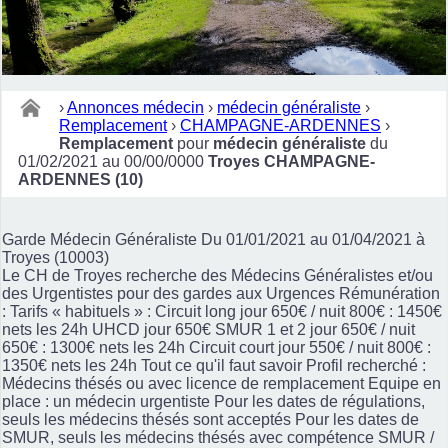
›
Annonces médecin
›
médecin généraliste
›
Remplacement
›
CHAMPAGNE-ARDENNES
›
Remplacement
pour
médecin généraliste
du
01/02/2021 au 00/00/0000
Troyes CHAMPAGNE-
ARDENNES (10)
Garde Médecin Généraliste Du 01/01/2021 au 01/04/2021 à
Troyes (10003)
Le CH de Troyes recherche des Médecins Généralistes et/ou
des Urgentistes pour des gardes aux Urgences Rémunération
: Tarifs « habituels » : Circuit long jour 650€ / nuit 800€ : 1450€
nets les 24h UHCD jour 650€ SMUR 1 et 2 jour 650€ / nuit
650€ : 1300€ nets les 24h Circuit court jour 550€ / nuit 800€ :
1350€ nets les 24h Tout ce qu'il faut savoir Profil recherché :
Médecins thésés ou avec licence de remplacement Equipe en
place : un médecin urgentiste Pour les dates de régulations,
seuls les médecins thésés sont acceptés Pour les dates de
SMUR, seuls les médecins thésés avec compétence SMUR /