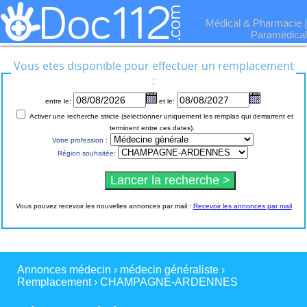
Médical & Pharmacie
|
Paramédical
Vous etes disponible pour effectuer un remplacement
:
entre le:
et le:
Activer une recherche stricte (selectionner uniquement les remplas qui demarrent et
terminent entre ces dates).
Votre profession :
Région souhaitée:
Vous pouvez recevoir les nouvelles annonces par mail :
Recevoir les annonces par mail
Annonces médecin
›
médecin généraliste
›
Remplacement
›
CHAMPAGNE-ARDENNES