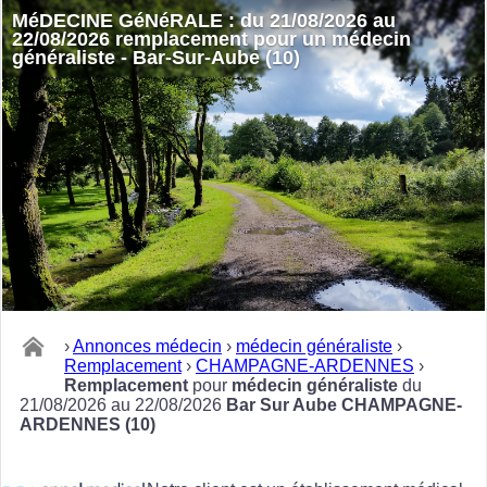
MéDECINE GéNéRALE : du 21/08/2026 au
22/08/2026 remplacement pour un médecin
généraliste - Bar-Sur-Aube (10)
›
Annonces médecin
›
médecin généraliste
›
Remplacement
›
CHAMPAGNE-ARDENNES
›
Remplacement
pour
médecin généraliste
du
21/08/2026 au 22/08/2026
Bar Sur Aube CHAMPAGNE-
ARDENNES (10)