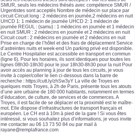
SMUR, seuls les médecins thésés avec compétence SMUR /
Urgentistes sont acceptés Nombre de médecin sur place par
circuit Circuit long : 2 médecins en journée,2 médecins en nuit
UHCD 1: 1 médecin de journée UHCD 2: 1 médecin de
journée REGUL : (samu) : 1 médecins en journée et 1 médecin
en nuit SMUR : 2 médecins en journée et 2 médecins en nuit
Circuit court : 2 médecins en journée et 2 médecins en nuit
Prise en charge de l’hôtel et des frais de déplacement Service
d’astreintes nuits et week-end Un parking privé est disponible.
Le Centre Hospitalier est accessible en transport en commun
(ligne 6). Pour les horaires, ils sont identiques pour toutes les
lignes 08h30-18h30 pour le jour 18h30-8h30 pour la nuit Pour
avoir accès au planning à jour de tous les circuits, je vous
invite à copier/coller le lien ci-dessous dans la barre de
recherche : https://cutt.ly/zhSw3yY La ville de Troyes en
quelques mots Troyes, à 2h de Paris, présente tous les atouts
d’une aire urbaine de 180 000 habitants, notamment en termes
d’éducation, de culture, de services et de commerces. A
Troyes, il est facile de se déplacer et la proximité est le maître-
mot. Elle dispose d'infrastructures de transport français et
européen. Le CH est à 10m à pied de la gare ! Si vous êtes
intéressé, si vous souhaitez plus d'informations, je vous invite
me contacter au 06 13 73 50 84 ou par mail à
rayane@remplafrance.com