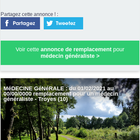
Partagez cette annonce ! :
Voir cette
annonce de remplacement
pour
médecin généraliste
>
MéDECINE GéNéRALE : du 01/02/2021 au
00/00/0000 remplacement pour un médecin
généraliste - Troyes (10)