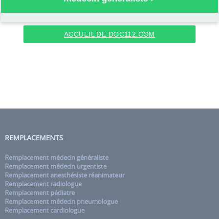
ACCUEIL DE DOC112.COM
REMPLACEMENTS
Remplacement médecin généraliste
Remplacement médecin urgentiste
Remplacement anesthésiste réanimateur
Remplacement radiologue
Remplacement pédiatre
Remplacement médecin pneumologue
Remplacement cardiologue