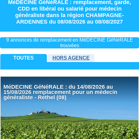
MéDECINE GéNéRALE : remplacement
,
garde
,
CDD
en
libéral
ou
salarié
pour
médecin
généraliste
dans la région
CHAMPAGNE-
ARDENNES
du 08/08/2026 au 08/08/2027
9 annonces de remplacement en MéDECINE GéNéRALE
trouvées
TOUTES
HORS AGENCE
MéDECINE GéNéRALE : du 14/08/2026 au
15/08/2026 remplacement pour un médecin
généraliste - Rethel (08)