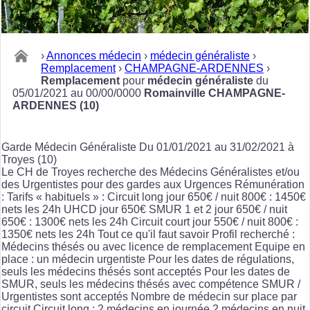
›
Annonces médecin
›
médecin généraliste
›
Remplacement
›
CHAMPAGNE-ARDENNES
›
Remplacement
pour
médecin généraliste
du
05/01/2021 au 00/00/0000
Romainville CHAMPAGNE-
ARDENNES (10)
Garde Médecin Généraliste Du 01/01/2021 au 31/02/2021 à
Troyes (10)
Le CH de Troyes recherche des Médecins Généralistes et/ou
des Urgentistes pour des gardes aux Urgences Rémunération
: Tarifs « habituels » : Circuit long jour 650€ / nuit 800€ : 1450€
nets les 24h UHCD jour 650€ SMUR 1 et 2 jour 650€ / nuit
650€ : 1300€ nets les 24h Circuit court jour 550€ / nuit 800€ :
1350€ nets les 24h Tout ce qu'il faut savoir Profil recherché :
Médecins thésés ou avec licence de remplacement Equipe en
place : un médecin urgentiste Pour les dates de régulations,
seuls les médecins thésés sont acceptés Pour les dates de
SMUR, seuls les médecins thésés avec compétence SMUR /
Urgentistes sont acceptés Nombre de médecin sur place par
circuit Circuit long : 2 médecins en journée,2 médecins en nuit