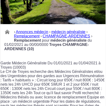
›
Annonces médecin
›
médecin généraliste
›
Remplacement
›
CHAMPAGNE-ARDENNES
›
Remplacement
pour
médecin généraliste
du
01/02/2021 au 00/00/0000
Troyes CHAMPAGNE-
ARDENNES (10)
Garde Médecin Généraliste Du 01/01/2021 au 01/04/2021 à
Troyes (10003)
Le CH de Troyes recherche des Médecins Généralistes et/ou
des Urgentistes pour des gardes aux Urgences Rémunération
: Tarifs « habituels » : Circuit long jour 650€ / nuit 800€ : 1450€
nets les 24h UHCD jour 650€ SMUR 1 et 2 jour 650€ / nuit
650€ : 1300€ nets les 24h Circuit court jour 550€ / nuit 800€ :
1350€ nets les 24h Tout ce qu'il faut savoir Profil recherché :
Médecins thésés ou avec licence de remplacement Equipe en
place : un médecin urgentiste Pour les dates de régulations,
seuls les médecins thésés sont acceptés Pour les dates de