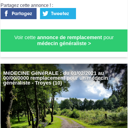
Partagez cette annonce ! :
Voir cette
annonce de remplacement
pour
médecin généraliste
>
MéDECINE GéNéRALE : du 01/02/2021 au
00/00/0000 remplacement pour un médecin
généraliste - Troyes (10)