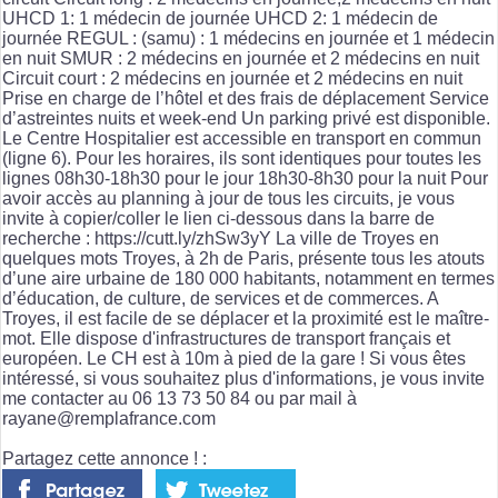
UHCD 1: 1 médecin de journée UHCD 2: 1 médecin de
journée REGUL : (samu) : 1 médecins en journée et 1 médecin
en nuit SMUR : 2 médecins en journée et 2 médecins en nuit
Circuit court : 2 médecins en journée et 2 médecins en nuit
Prise en charge de l’hôtel et des frais de déplacement Service
d’astreintes nuits et week-end Un parking privé est disponible.
Le Centre Hospitalier est accessible en transport en commun
(ligne 6). Pour les horaires, ils sont identiques pour toutes les
lignes 08h30-18h30 pour le jour 18h30-8h30 pour la nuit Pour
avoir accès au planning à jour de tous les circuits, je vous
invite à copier/coller le lien ci-dessous dans la barre de
recherche : https://cutt.ly/zhSw3yY La ville de Troyes en
quelques mots Troyes, à 2h de Paris, présente tous les atouts
d’une aire urbaine de 180 000 habitants, notamment en termes
d’éducation, de culture, de services et de commerces. A
Troyes, il est facile de se déplacer et la proximité est le maître-
mot. Elle dispose d'infrastructures de transport français et
européen. Le CH est à 10m à pied de la gare ! Si vous êtes
intéressé, si vous souhaitez plus d'informations, je vous invite
me contacter au 06 13 73 50 84 ou par mail à
rayane@remplafrance.com
Partagez cette annonce ! :