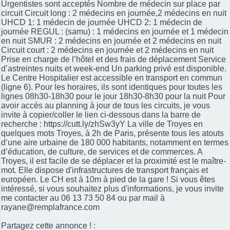
Urgentistes sont acceptés Nombre de médecin sur place par
circuit Circuit long : 2 médecins en journée,2 médecins en nuit
UHCD 1: 1 médecin de journée UHCD 2: 1 médecin de
journée REGUL : (samu) : 1 médecins en journée et 1 médecin
en nuit SMUR : 2 médecins en journée et 2 médecins en nuit
Circuit court : 2 médecins en journée et 2 médecins en nuit
Prise en charge de l’hôtel et des frais de déplacement Service
d’astreintes nuits et week-end Un parking privé est disponible.
Le Centre Hospitalier est accessible en transport en commun
(ligne 6). Pour les horaires, ils sont identiques pour toutes les
lignes 08h30-18h30 pour le jour 18h30-8h30 pour la nuit Pour
avoir accès au planning à jour de tous les circuits, je vous
invite à copier/coller le lien ci-dessous dans la barre de
recherche : https://cutt.ly/zhSw3yY La ville de Troyes en
quelques mots Troyes, à 2h de Paris, présente tous les atouts
d’une aire urbaine de 180 000 habitants, notamment en termes
d’éducation, de culture, de services et de commerces. A
Troyes, il est facile de se déplacer et la proximité est le maître-
mot. Elle dispose d'infrastructures de transport français et
européen. Le CH est à 10m à pied de la gare ! Si vous êtes
intéressé, si vous souhaitez plus d'informations, je vous invite
me contacter au 06 13 73 50 84 ou par mail à
rayane@remplafrance.com
Partagez cette annonce ! :