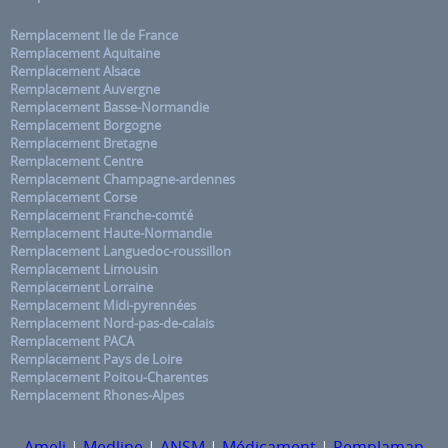
Remplacement Ile de France
Remplacement Aquitaine
Remplacement Alsace
Remplacement Auvergne
Remplacement Basse-Normandie
Remplacement Borgogne
Remplacement Bretagne
Remplacement Centre
Remplacement Champagne-ardennes
Remplacement Corse
Remplacement Franche-comté
Remplacement Haute-Normandie
Remplacement Languedoc-roussillon
Remplacement Limousin
Remplacement Lorraine
Remplacement Midi-pyrennées
Remplacement Nord-pas-de-calais
Remplacement PACA
Remplacement Pays de Loire
Remplacement Poitou-Charentes
Remplacement Rhones-Alpes
Ameli
|
Medline
|
ANSM
|
Médicament
|
Remplamap