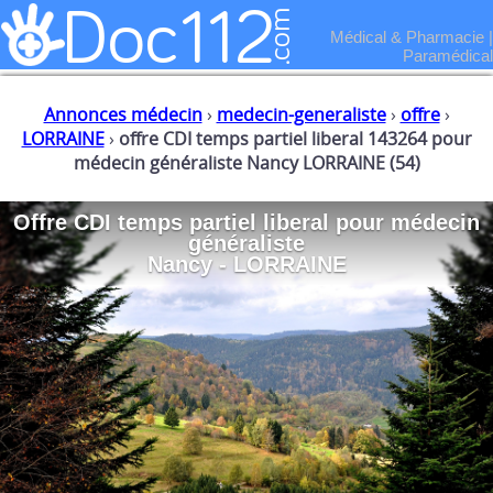
Médical & Pharmacie
|
Paramédical
Annonces médecin
›
medecin-generaliste
›
offre
›
LORRAINE
›
offre CDI temps partiel liberal 143264 pour
médecin généraliste Nancy LORRAINE (54)
Offre CDI temps partiel liberal
pour
médecin
généraliste
Nancy - LORRAINE