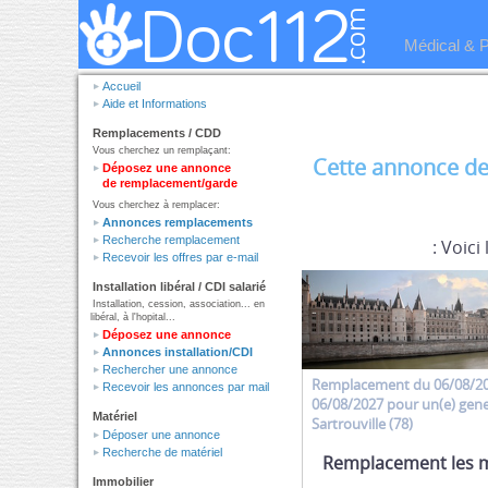
Médical & 
Accueil
Aide et Informations
Remplacements / CDD
Vous cherchez un remplaçant:
Cette annonce de
Déposez une annonce
de remplacement/garde
Vous cherchez à remplacer:
Annonces remplacements
Recherche remplacement
: Voici
Recevoir les offres par e-mail
Installation libéral / CDI salarié
Installation, cession, association... en
libéral, à l'hopital...
Déposez une annonce
Annonces installation/CDI
Rechercher une annonce
Remplacement
du 06/08/2
Recevoir les annonces par mail
06/08/2027 pour un(e)
gene
Matériel
Sartrouville (78)
Déposer une annonce
Recherche de matériel
Remplacement les 
Immobilier