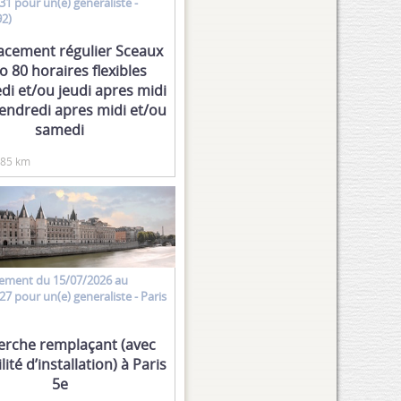
31 pour un(e)
generaliste
-
92)
acement régulier Sceaux
o 80 horaires flexibles
di et/ou jeudi apres midi
vendredi apres midi et/ou
samedi
.85 km
ement
du 15/07/2026 au
27 pour un(e)
generaliste
- Paris
erche remplaçant (avec
lité d’installation) à Paris
5e