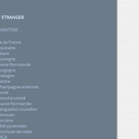
 / ETRANGER
 DOM/TOM
e de France
quitaine
lsace
uvergne
asse-Normandie
orgogne
retagne
entre
Champagne-ardennes
orse
ranche-comté
aute-Normandie
nguedoc-roussillon
imousin
orraine
idi-pyrennées
rd-pas-de-calais
PACA