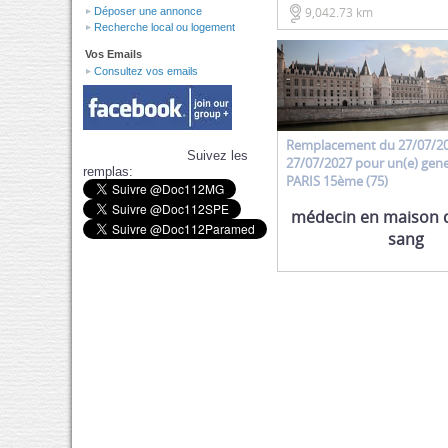
9,042.73 km
Déposer une annonce
Recherche local ou logement
Vos Emails
Consultez vos emails
Remplacement
du 27/07/2
Suivez les
27/07/2027 pour un(e)
gene
remplas:
PARIS 15ème (75)
médecin en maison 
sang