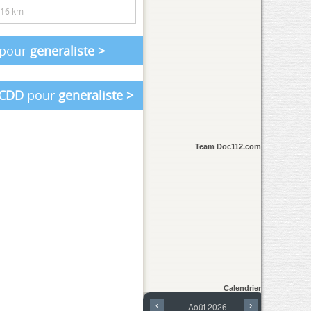
.16 km
pour
generaliste
>
CDD
pour
generaliste
>
Team Doc112.com
Calendrier