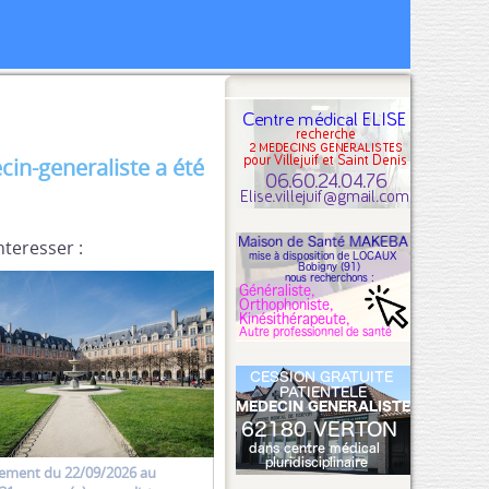
n-generaliste a été
nteresser :
ement
du 22/09/2026 au