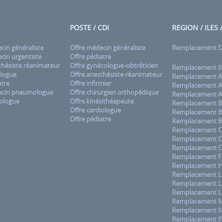
POSTE / CDI
REGION / ILES
in généraliste
Offre médecin généraliste
Remplacement
in urgentiste
Offre pédiatre
hésiste réanimateur
Offre gynécologue-obtréticien
Remplacement Il
logue
Offre anesthésiste-réanimateur
Remplacement A
tre
Offre infirmier
Remplacement A
cin pneumologue
Offre chirurgien orthopédique
Remplacement A
ologue
Offre kinésithéapeute
Remplacement B
Offre cardiologue
Remplacement B
Offre pédiatre
Remplacement B
Remplacement C
Remplacement 
Remplacement C
Remplacement F
Remplacement H
Remplacement La
Remplacement L
Remplacement L
Remplacement M
Remplacement No
Remplacement 