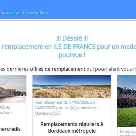
Pharmacie
|
Paramédical
!!! Désolé !!!
 remplacement en ILE-DE-FRANCE pour un medeci
pourvue !
 les dernières
offres de remplacement
qui pourraient vous i
Remplacement
du 04/08/2026 au
026 au
04/08/2028 pour un(e)
generaliste
-
raliste
-
Bordeaux (33)
Remplacements réguliers à
mercredis
Bordeaux métropole
Remplac