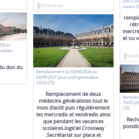
29/07/20
9,199.92 km
sceaux (
rempl
rétr
mercre
et ou 
026 au
raliste
-
9,249
du don du
Remplacement
du 03/08/2026 au
03/09/2027 pour un(e)
generaliste
-
75020 (75)
Remplacement de deux
Remplac
médecins généralistes tout le
15/07/20
mois d’août puis régulièrement
(75)
les mercredis et vendredis ainsi
Rech
que pendant les vacances
possibi
scolaires.logiciel Crossway
.Secrétariat sur place et