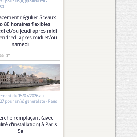
31 pour un(e)
generaliste
-
92)
acement régulier Sceaux
o 80 horaires flexibles
di et/ou jeudi apres midi
vendredi apres midi et/ou
samedi
.99 km
ement
du 15/07/2026 au
27 pour un(e)
generaliste
- Paris
erche remplaçant (avec
lité d’installation) à Paris
5e