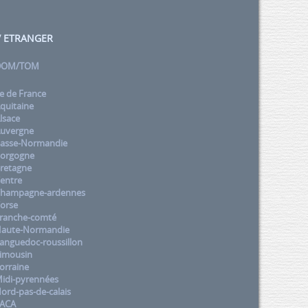
 / ETRANGER
 DOM/TOM
e de France
quitaine
lsace
uvergne
asse-Normandie
orgogne
retagne
entre
Champagne-ardennes
orse
ranche-comté
aute-Normandie
nguedoc-roussillon
imousin
orraine
idi-pyrennées
rd-pas-de-calais
PACA