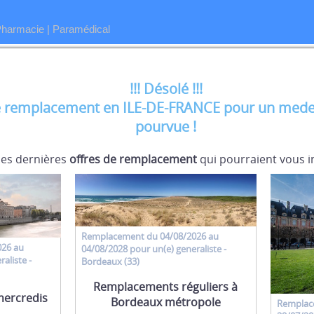
Pharmacie
|
Paramédical
!!! Désolé !!!
 remplacement en ILE-DE-FRANCE pour un medeci
pourvue !
 les dernières
offres de remplacement
qui pourraient vous i
Remplacement
du 04/08/2026 au
026 au
04/08/2028 pour un(e)
generaliste
-
raliste
-
Bordeaux (33)
Remplacements réguliers à
mercredis
Bordeaux métropole
Remplac