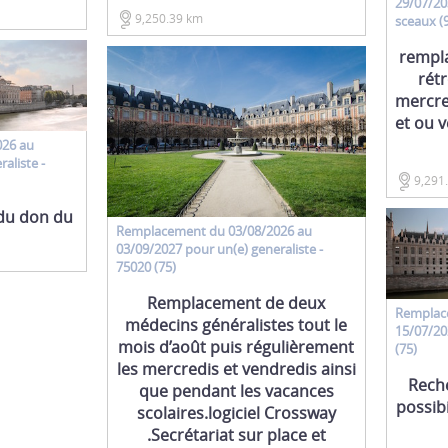
29/07/20
9,250.39 km
sceaux (
rempl
rétr
mercre
et ou 
026 au
raliste
-
9,291
du don du
Remplacement
du 03/08/2026 au
03/09/2027 pour un(e)
generaliste
-
75020 (75)
Remplacement de deux
Remplac
médecins généralistes tout le
15/07/20
mois d’août puis régulièrement
(75)
les mercredis et vendredis ainsi
Rech
que pendant les vacances
possibi
scolaires.logiciel Crossway
.Secrétariat sur place et