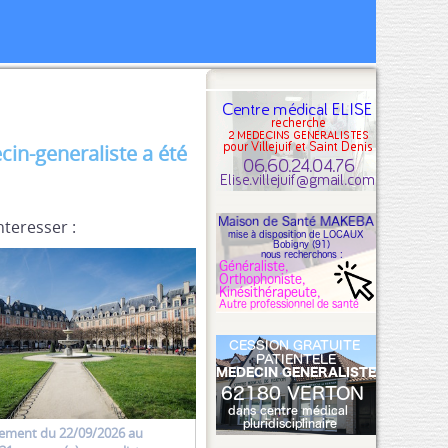
n-generaliste a été
nteresser :
ement
du 22/09/2026 au