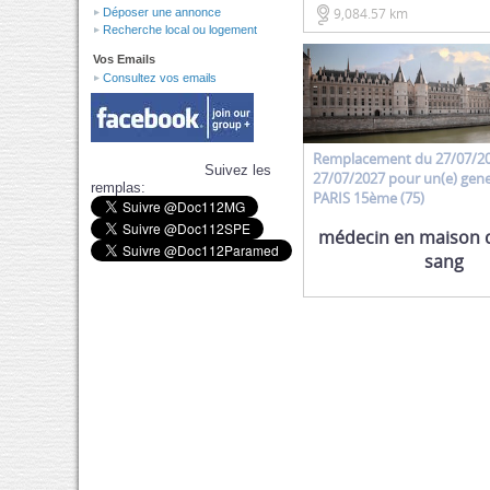
9,084.57 km
Déposer une annonce
Recherche local ou logement
Vos Emails
Consultez vos emails
Remplacement
du 27/07/2
Suivez les
27/07/2027 pour un(e)
gene
remplas:
PARIS 15ème (75)
médecin en maison 
sang