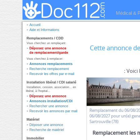
Médical & 
Accueil
Aide et Informations
Remplacements / CDD
Vous cherchez un remplaçant:
Cette annonce de
Déposez une annonce
de remplacement/garde
Vous cherchez à remplacer:
Annonces remplacements
Recherche remplacement
: Voici
Recevoir les offres par e-mail
Installation libéral / CDI salarié
Installation, cession, association... en
libéral, à l'hopital...
Déposez une annonce
Annonces installation/CDI
Rechercher une annonce
Remplacement
du 06/08/2
Recevoir les annonces par mail
06/08/2027 pour un(e)
gene
Matériel
Sartrouville (78)
Déposer une annonce
Recherche de matériel
Remplacement les 
Immobilier