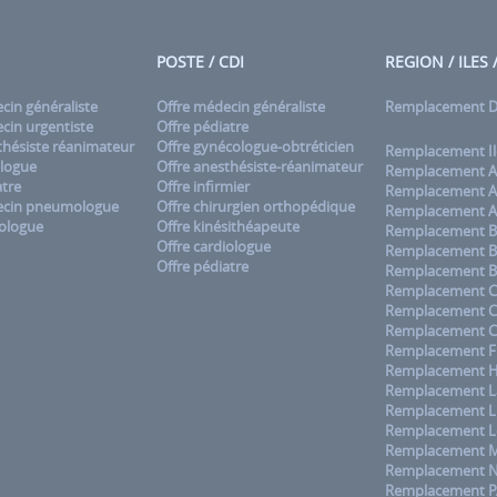
POSTE / CDI
REGION / ILES
in généraliste
Offre médecin généraliste
Remplacement
in urgentiste
Offre pédiatre
hésiste réanimateur
Offre gynécologue-obtréticien
Remplacement Il
logue
Offre anesthésiste-réanimateur
Remplacement A
tre
Offre infirmier
Remplacement A
cin pneumologue
Offre chirurgien orthopédique
Remplacement A
ologue
Offre kinésithéapeute
Remplacement B
Offre cardiologue
Remplacement B
Offre pédiatre
Remplacement B
Remplacement C
Remplacement 
Remplacement C
Remplacement F
Remplacement H
Remplacement La
Remplacement L
Remplacement L
Remplacement M
Remplacement No
Remplacement 