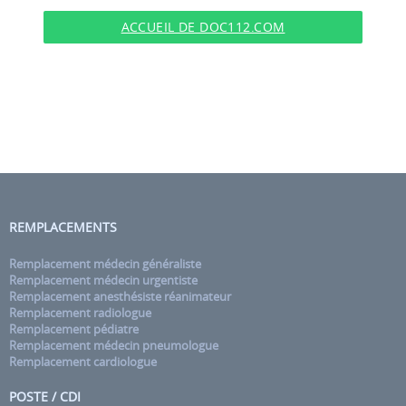
ACCUEIL DE DOC112.COM
REMPLACEMENTS
Remplacement médecin généraliste
Remplacement médecin urgentiste
Remplacement anesthésiste réanimateur
Remplacement radiologue
Remplacement pédiatre
Remplacement médecin pneumologue
Remplacement cardiologue
POSTE / CDI