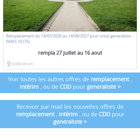
Remplacement
du 14/07/2026 au 14/08/2027 pour un(e)
generaliste
-
PARIS 10 (75)
rempla 27 juillet au 16 aout
9,099.98 km
Voir toutes les autres offres de
remplacement
,
intérim
, ou de
CDD
pour
generaliste
>
Recevoir par mail les nouvelles offres de
remplacement
,
intérim
, ou de
CDD
pour
generaliste
>