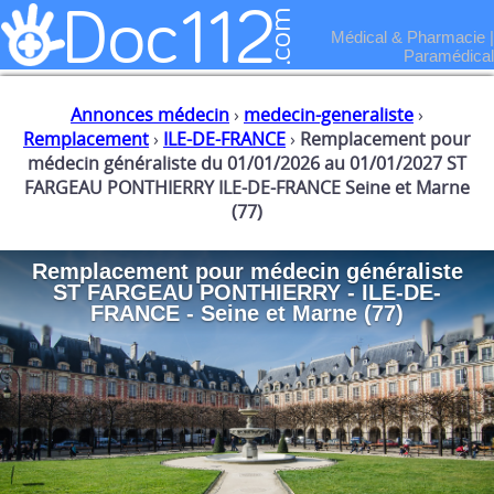
Médical & Pharmacie
|
Paramédical
Annonces médecin
›
medecin-generaliste
›
Remplacement
›
ILE-DE-FRANCE
›
Remplacement pour
médecin généraliste du 01/01/2026 au 01/01/2027 ST
FARGEAU PONTHIERRY ILE-DE-FRANCE Seine et Marne
(77)
Remplacement
pour
médecin généraliste
ST FARGEAU PONTHIERRY - ILE-DE-
FRANCE - Seine et Marne (77)