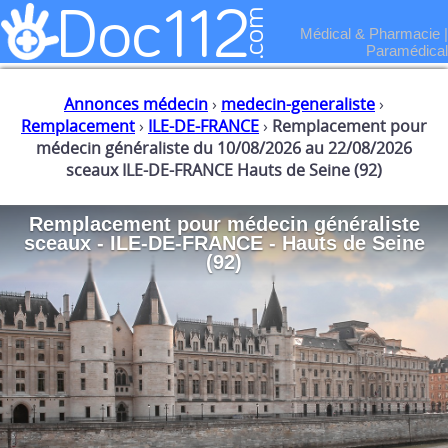
Médical & Pharmacie
|
Paramédical
Annonces médecin
›
medecin-generaliste
›
Remplacement
›
ILE-DE-FRANCE
›
Remplacement pour
médecin généraliste du 10/08/2026 au 22/08/2026
sceaux ILE-DE-FRANCE Hauts de Seine (92)
Remplacement
pour
médecin généraliste
sceaux - ILE-DE-FRANCE - Hauts de Seine
(92)