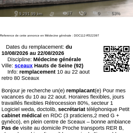
17
9
0
53%
9,291.99 km
Reference de cette annonce en Médecine générale : DOC112-R522397
Dates du remplacement:
du
10/08/2026 au 22/08/2026
Discipline:
Médecine générale
Ville:
sceaux
Hauts de Seine (92)
Info:
remplacement
10 au 22 aout
retro 80 Sceaux
Bonjour je recherche un(e)
remplacant
(e) Pour mes
vacances du 10 au 22 aout. Horaires flexibles, jours
travaillés flexibles Rétrocession 80%, secteur 1
Logiciel weda, doctolib,
secrétariat
téléphonique Petit
cabinet
médical
en RDC (3 praticiens,2 med G +
gynéco), en plein centre de Sceaux – bonne ambiance
Pas de
visite au domicile Proche transports RER B,