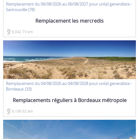
Remplacement
du 06/08/2026 au 06/08/2027 pour un(e)
generaliste
-
Sartrouville (78)
Remplacement les mercredis
9,042.73 km
Remplacement
du 04/08/2026 au 04/08/2028 pour un(e)
generaliste
-
Bordeaux (33)
Remplacements réguliers à Bordeaux métropole
9,199.92 km