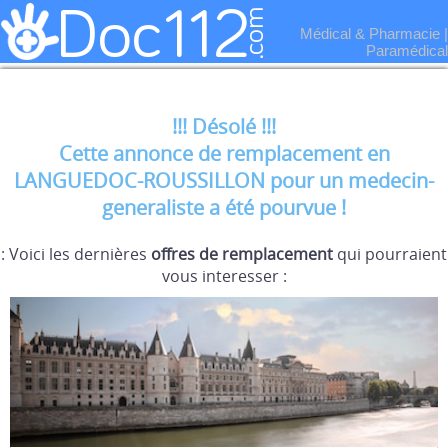
Médical & Pharmacie
|
Paramédical
!!! Désolé !!!
Cette annonce de remplacement en
LANGUEDOC-ROUSSILLON pour un medecin-
generaliste a été pourvue !
: Voici les dernières
offres de remplacement
qui pourraient
vous interesser :