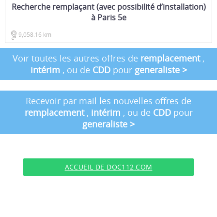
Recherche remplaçant (avec possibilité d’installation)
à Paris 5e
9,058.16 km
Voir toutes les autres offres de
remplacement
,
intérim
, ou de
CDD
pour
generaliste
>
Recevoir par mail les nouvelles offres de
remplacement
,
intérim
, ou de
CDD
pour
generaliste
>
ACCUEIL DE DOC112.COM