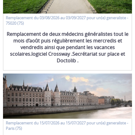
Remplacement
du 03/08/2026 au 03/09/2027 pour un(e)
generaliste
-
75020 (75)
Remplacement de deux médecins généralistes tout le
mois d’août puis régulièrement les mercredis et
vendredis ainsi que pendant les vacances
scolaires.logiciel Crossway .Secrétariat sur place et
Doctolib .
Remplacement
du 15/07/2026 au 15/07/2027 pour un(e)
generaliste
-
Paris (75)