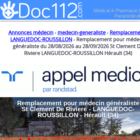
Médical & Pharmacie
|
Paramédical
Annonces médecin
›
medecin-generaliste
›
Remplaceme
LANGUEDOC-ROUSSILLON
›
Remplacement pour méde
généraliste du 28/08/2026 au 28/09/2026 St Clement 
Riviere LANGUEDOC-ROUSSILLON Hérault (34)
Remplacement
pour
médecin généraliste
St Clement De Riviere - LANGUEDOC-
ROUSSILLON - Hérault (34)