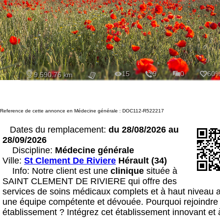
15
9
0
60
9,590.76 km
Reference de cette annonce en Médecine générale : DOC112-R522217
Dates du remplacement:
du 28/08/2026 au
28/09/2026
Discipline:
Médecine générale
Ville:
St Clement De Riviere
Hérault (34)
Info: Notre client est une
clinique
située à
SAINT CLEMENT DE RIVIERE qui offre des
services de soins médicaux complets et à haut niveau 
une équipe compétente et dévouée. Pourquoi rejoindre 
établissement ? Intégrez cet établissement innovant et 