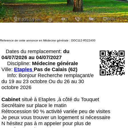
7
6
0
86%
8,935.59 km
Reference de cette annonce en Médecine générale : DOC112-R522400
Dates du remplacement:
du
04/07/2026 au 04/07/2027
Discipline:
Médecine générale
Ville:
Etaples
Pas de Calais (62)
Info: Bonjour Recherche remplaçant/e
du 19 au 23 octobre Ou du 26 au 30
octobre 2026
Cabinet
situé à Etaples ,à côté du Touquet
Secrétaire sur place le matin
Rétrocession 90 % activité variée peu de visites
Je peux vous trouver un logement si nécessaire
N hésitez pas à m appeler pour plus de