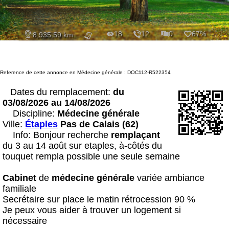
18
12
0
67%
8,935.59 km
Reference de cette annonce en Médecine générale : DOC112-R522354
Dates du remplacement:
du
03/08/2026 au 14/08/2026
Discipline:
Médecine générale
Ville:
Étaples
Pas de Calais (62)
Info: Bonjour recherche
remplaçant
du 3 au 14 août sur etaples, à-côtés du
touquet rempla possible une seule semaine
Cabinet
de
médecin
e
générale
variée ambiance
familiale
Secrétaire sur place le matin rétrocession 90 %
Je peux vous aider à trouver un logement si
nécessaire