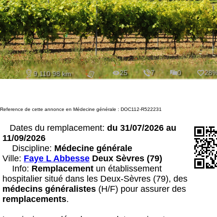
25
7
0
28
9,110.98 km
Reference de cette annonce en Médecine générale : DOC112-R522231
Dates du remplacement:
du 31/07/2026 au
11/09/2026
Discipline:
Médecine générale
Ville:
Faye L Abbesse
Deux Sèvres (79)
Info:
Remplacement
un établissement
hospitalier situé dans les Deux-Sèvres (79), des
médecin
s
généralistes
(H/F) pour assurer des
remplacement
s
.