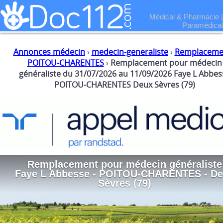
Médical & Pharmacie
|
Paramédical
Annonces médecin
›
medecin-generaliste
›
Remplaceme
POITOU-CHARENTES
›
Remplacement pour médecin
généraliste du 31/07/2026 au 11/09/2026 Faye L Abbes
POITOU-CHARENTES Deux Sèvres (79)
Remplacement
pour
médecin généraliste
Faye L Abbesse - POITOU-CHARENTES - D
Sèvres (79)