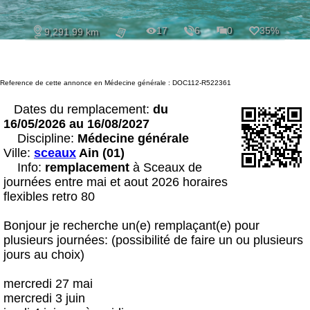
17
6
0
35%
9,291.99 km
Reference de cette annonce en Médecine générale : DOC112-R522361
Dates du remplacement:
du
16/05/2026 au 16/08/2027
Discipline:
Médecine générale
Ville:
sceaux
Ain (01)
Info:
remplacement
à Sceaux de
journées entre mai et aout 2026 horaires
flexibles retro 80
Bonjour je recherche un(e) remplaçant(e) pour
plusieurs journées: (possibilité de faire un ou plusieurs
jours au choix)
mercredi 27 mai
mercredi 3 juin