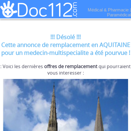
Médical & Pharmacie
|
Paramédical
!!! Désolé !!!
Cette annonce de remplacement en AQUITAINE
pour un medecin-multispecialite a été pourvue !
: Voici les dernières
offres de remplacement
qui pourraient
vous interesser :