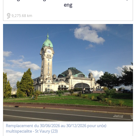
eng
9,275.68 km
Remplacement
du 30/06/2026 au 30/12/2026 pour un(e)
multispecialite
- St Vaury (23)