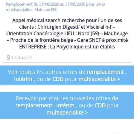
Remplacement
du 31/08/2026 au 31/08/2026 pour un(e)
multispecialite
- Mairieux (59)
Appel médical search recherche pour l'un de ses
clients : Chirurgien Digestif et Viscéral h-f –
Orientation Cancérologie LIEU : Nord (59) – Maubeuge
– Proche de la frontière belge - Gare SNCF à proximité
ENTREPRISE : La Polyclinique est un établis
9,069.25 km
Voir toutes les autres offres de
remplacement
,
intérim
, ou de
CDD
pour
multispecialite
>
Recevoir par mail les nouvelles offres de
remplacement
,
intérim
, ou de
CDD
pour
multispecialite
>