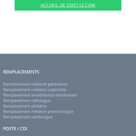
ACCUEIL DE DOC112.COM
REMPLACEMENTS
Remplacement médecin généraliste
Remplacement médecin urgentiste
Remplacement anesthésiste réanimateur
Remplacement radiologue
Remplacement pédiatre
Remplacement médecin pneumologue
Remplacement cardiologue
POSTE / CDI