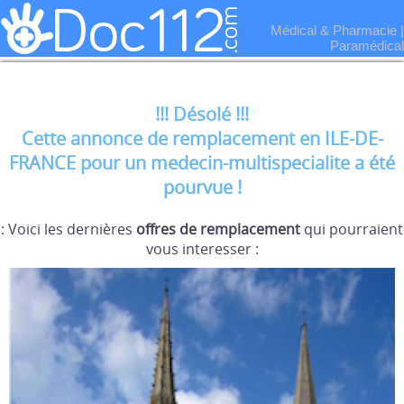
Médical & Pharmacie
|
Paramédical
!!! Désolé !!!
Cette annonce de remplacement en ILE-DE-
FRANCE pour un medecin-multispecialite a été
pourvue !
: Voici les dernières
offres de remplacement
qui pourraient
vous interesser :