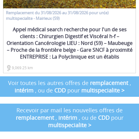
Remplacement
du 31/08/2026 au 31/08/2026 pour un(e)
multispecialite
- Mairieux (59)
Appel médical search recherche pour l'un de ses
clients : Chirurgien Digestif et Viscéral h-f –
Orientation Cancérologie LIEU : Nord (59) – Maubeuge
– Proche de la frontière belge - Gare SNCF à proximité
ENTREPRISE : La Polyclinique est un établis
9,069.25 km
Voir toutes les autres offres de
remplacement
,
intérim
, ou de
CDD
pour
multispecialite
>
Recevoir par mail les nouvelles offres de
remplacement
,
intérim
, ou de
CDD
pour
multispecialite
>