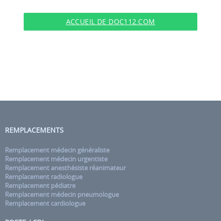
ACCUEIL DE DOC112.COM
REMPLACEMENTS
Remplacement médecin généraliste
Remplacement médecin urgentiste
Remplacement anesthésiste réanimateur
Remplacement radiologue
Remplacement pédiatre
Remplacement médecin pneumologue
Remplacement cardiologue