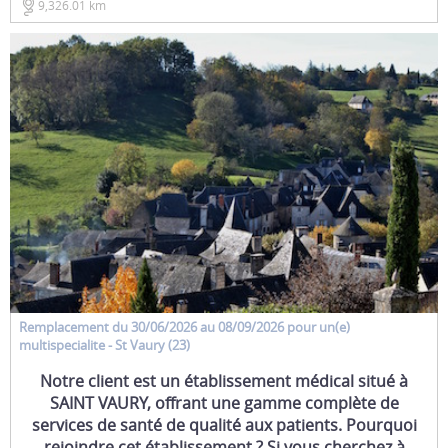
9,326.01 km
Remplacement
du 30/06/2026 au 08/09/2026 pour un(e)
multispecialite
- St Vaury (23)
Notre client est un établissement médical situé à
SAINT VAURY, offrant une gamme complète de
services de santé de qualité aux patients. Pourquoi
rejoindre cet établissement ? Si vous cherchez à