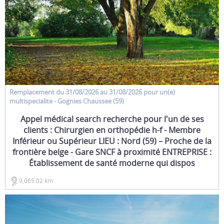
Remplacement
du 31/08/2026 au 31/08/2026 pour un(e)
multispecialite
- Gognies Chaussee (59)
Appel médical search recherche pour l'un de ses
clients : Chirurgien en orthopédie h-f - Membre
Inférieur ou Supérieur LIEU : Nord (59) – Proche de la
frontière belge - Gare SNCF à proximité ENTREPRISE :
Établissement de santé moderne qui dispos
9,065.02 km