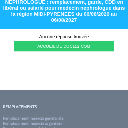
NEPHROLOGUE : remplacement
,
garde
,
CDD
en
libéral
ou
salarié
pour
médecin nephrologue
dans
la région
MIDI-PYRENEES
du 06/08/2026 au
06/08/2027
Aucune réponse trouvée
ACCUEIL DE DOC112.COM
REMPLACEMENTS
Remplacement médecin généraliste
Remplacement médecin urgentiste