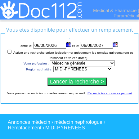
Médical & Pharmacie
|
Paramédical
Vous etes disponible pour effectuer un remplacement
:
entre le:
et le:
Activer une recherche stricte (selectionner uniquement les remplas qui demarrent et
terminent entre ces dates).
Votre profession :
Région souhaitée:
Vous pouvez recevoir les nouvelles annonces par mail :
Recevoir les annonces par mail
Annonces médecin
›
médecin nephrologue
›
Remplacement
›
MIDI-PYRENEES