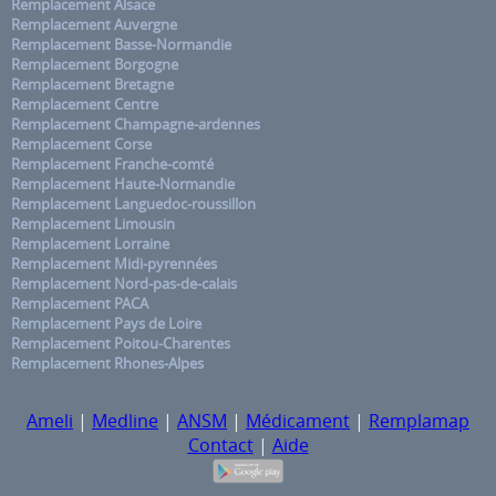
Remplacement Alsace
Remplacement Auvergne
Remplacement Basse-Normandie
Remplacement Borgogne
Remplacement Bretagne
Remplacement Centre
Remplacement Champagne-ardennes
Remplacement Corse
Remplacement Franche-comté
Remplacement Haute-Normandie
Remplacement Languedoc-roussillon
Remplacement Limousin
Remplacement Lorraine
Remplacement Midi-pyrennées
Remplacement Nord-pas-de-calais
Remplacement PACA
Remplacement Pays de Loire
Remplacement Poitou-Charentes
Remplacement Rhones-Alpes
Ameli
|
Medline
|
ANSM
|
Médicament
|
Remplamap
Contact
|
Aide