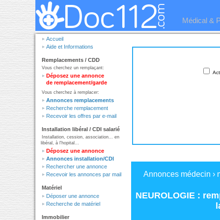
Médical & 
Accueil
Aide et Informations
Remplacements / CDD
Vous cherchez un remplaçant:
Act
Déposez une annonce
de remplacement/garde
Vous cherchez à remplacer:
Annonces remplacements
Recherche remplacement
Recevoir les offres par e-mail
Installation libéral / CDI salarié
Installation, cession, association... en
libéral, à l'hopital...
Déposez une annonce
Annonces installation/CDI
Rechercher une annonce
Annonces médecin
›
Recevoir les annonces par mail
Matériel
NEUROLOGIE : rem
Déposer une annonce
l
Recherche de matériel
Immobilier