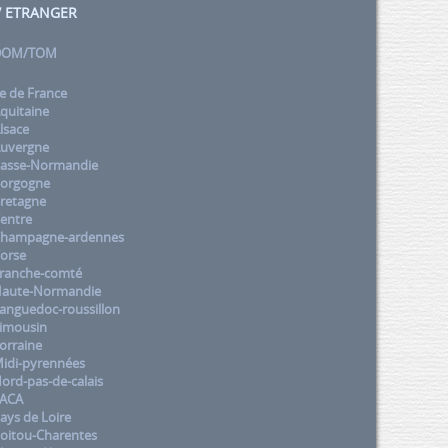
 / ETRANGER
 DOM/TOM
e de France
quitaine
lsace
uvergne
asse-Normandie
orgogne
retagne
entre
Champagne-ardennes
orse
ranche-comté
aute-Normandie
nguedoc-roussillon
imousin
orraine
idi-pyrennées
rd-pas-de-calais
PACA
ys de Loire
oitou-Charentes