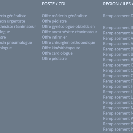
POSTE / CDI
REGION / ILES
in généraliste
Offre médecin généraliste
Remplacement
in urgentiste
Offre pédiatre
hésiste réanimateur
Offre gynécologue-obtréticien
Remplacement Il
logue
Offre anesthésiste-réanimateur
Remplacement A
tre
Offre infirmier
Remplacement A
cin pneumologue
Offre chirurgien orthopédique
Remplacement A
ologue
Offre kinésithéapeute
Remplacement B
Offre cardiologue
Remplacement B
Offre pédiatre
Remplacement B
Remplacement C
Remplacement 
Remplacement C
Remplacement F
Remplacement H
Remplacement La
Remplacement L
Remplacement L
Remplacement M
Remplacement No
Remplacement 
Remplacement Pa
Remplacement P