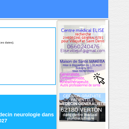
ces dates).
ecin neurologie
dans
027