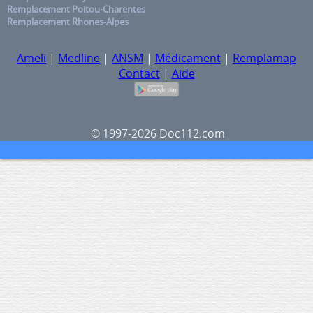
Remplacement Poitou-Charentes
Remplacement Rhones-Alpes
Ameli
|
Medline
|
ANSM
|
Médicament
|
Remplamap
Contact
|
Aide
© 1997-2026 Doc112.com