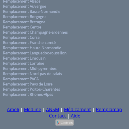
Remplacement Alsace
Remplacement Auvergne
Remplacement Basse-Normandie
Remplacement Borgogne
Remplacement Bretagne
Remplacement Centre
Remplacement Champagne-ardennes
Remplacement Corse
Remplacement Franche-comté
Remplacement Haute-Normandie
Remplacement Languedoc-roussillon
Remplacement Limousin
Remplacement Lorraine
Remplacement Midi-pyrennées
Remplacement Nord-pas-de-calais
Remplacement PACA
Remplacement Pays de Loire
Remplacement Poitou-Charentes
Remplacement Rhones-Alpes
Ameli
|
Medline
|
ANSM
|
Médicament
|
Remplamap
Contact
|
Aide