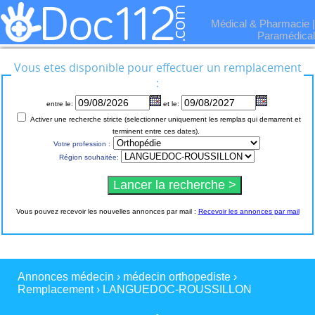
Médical & Pharmacie
|
Paramédical
Vous etes disponible pour effectuer un remplacement
:
entre le:
et le:
Activer une recherche stricte (selectionner uniquement les remplas qui demarrent et
terminent entre ces dates).
Votre profession :
Région souhaitée:
Vous pouvez recevoir les nouvelles annonces par mail :
Recevoir les annonces par mail
Annonces médecin
›
médecin orthopediste
›
Remplacement
›
LANGUEDOC-ROUSSILLON