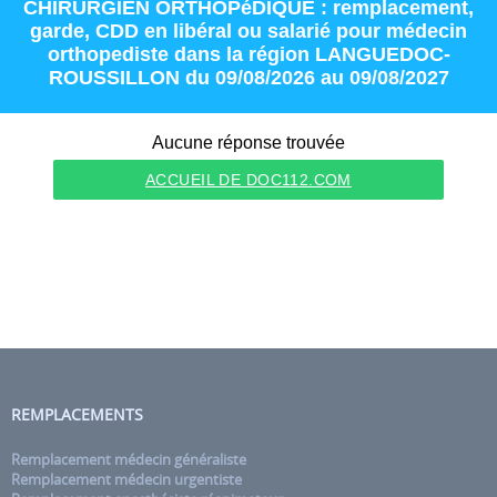
CHIRURGIEN ORTHOPéDIQUE : remplacement
,
garde
,
CDD
en
libéral
ou
salarié
pour
médecin
orthopediste
dans la région
LANGUEDOC-
ROUSSILLON
du 09/08/2026 au 09/08/2027
Aucune réponse trouvée
ACCUEIL DE DOC112.COM
REMPLACEMENTS
Remplacement médecin généraliste
Remplacement médecin urgentiste