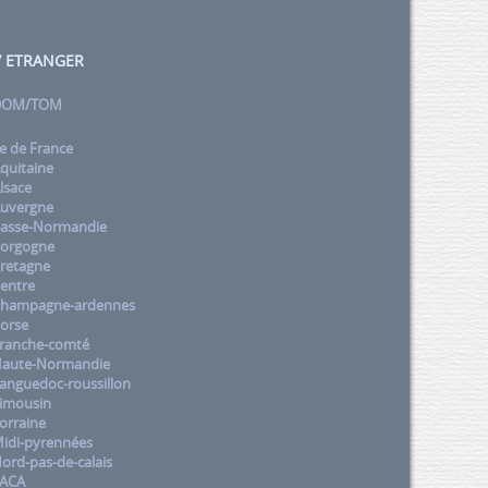
 / ETRANGER
 DOM/TOM
e de France
quitaine
lsace
uvergne
asse-Normandie
orgogne
retagne
entre
Champagne-ardennes
orse
ranche-comté
aute-Normandie
nguedoc-roussillon
imousin
orraine
idi-pyrennées
rd-pas-de-calais
PACA