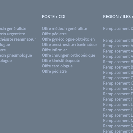
POSTE / CDI
REGION / ILES
in généraliste
Offre médecin généraliste
Remplacement
in urgentiste
Offre pédiatre
hésiste réanimateur
Offre gynécologue-obtréticien
Remplacement Il
logue
Offre anesthésiste-réanimateur
Remplacement A
tre
Offre infirmier
Remplacement A
cin pneumologue
Offre chirurgien orthopédique
Remplacement A
ologue
Offre kinésithéapeute
Remplacement B
Offre cardiologue
Remplacement B
Offre pédiatre
Remplacement B
Remplacement C
Remplacement 
Remplacement C
Remplacement F
Remplacement H
Remplacement La
Remplacement L
Remplacement L
Remplacement M
Remplacement No
Remplacement 