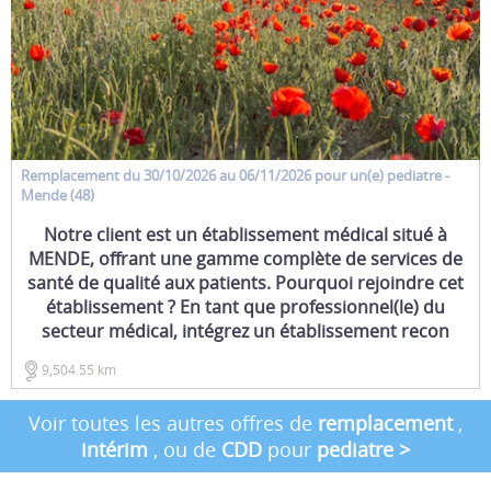
Remplacement
du 30/10/2026 au 06/11/2026 pour un(e)
pediatre
-
Mende (48)
Notre client est un établissement médical situé à
MENDE, offrant une gamme complète de services de
santé de qualité aux patients. Pourquoi rejoindre cet
établissement ? En tant que professionnel(le) du
secteur médical, intégrez un établissement recon
9,504.55 km
Voir toutes les autres offres de
remplacement
,
intérim
, ou de
CDD
pour
pediatre
>