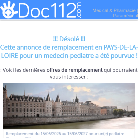
Médical & Pharmacie
|
Paramédical
!!! Désolé !!!
Cette annonce de remplacement en PAYS-DE-LA-
LOIRE pour un medecin-pediatre a été pourvue !
: Voici les dernières
offres de remplacement
qui pourraient
vous interesser :
Remplacement
du 15/06/2026 au 15/06/2027 pour un(e)
pediatre
-