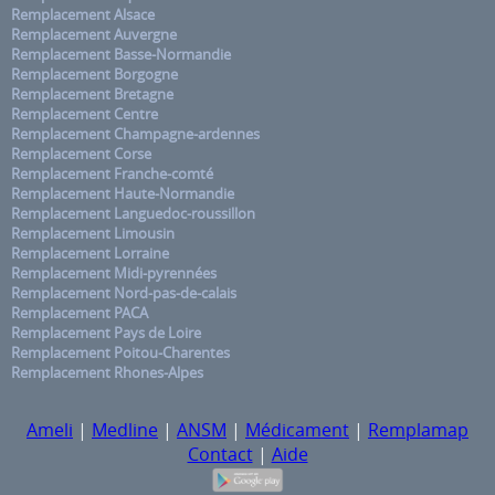
Remplacement Alsace
Remplacement Auvergne
Remplacement Basse-Normandie
Remplacement Borgogne
Remplacement Bretagne
Remplacement Centre
Remplacement Champagne-ardennes
Remplacement Corse
Remplacement Franche-comté
Remplacement Haute-Normandie
Remplacement Languedoc-roussillon
Remplacement Limousin
Remplacement Lorraine
Remplacement Midi-pyrennées
Remplacement Nord-pas-de-calais
Remplacement PACA
Remplacement Pays de Loire
Remplacement Poitou-Charentes
Remplacement Rhones-Alpes
Ameli
|
Medline
|
ANSM
|
Médicament
|
Remplamap
Contact
|
Aide