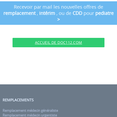
Recevoir par mail les nouvelles offres de
remplacement
,
intérim
, ou de
CDD
pour
pediatre
>
ACCUEIL DE DOC112.COM
REMPLACEMENTS
Remplacement médecin généraliste
Remplacement médecin urgentiste