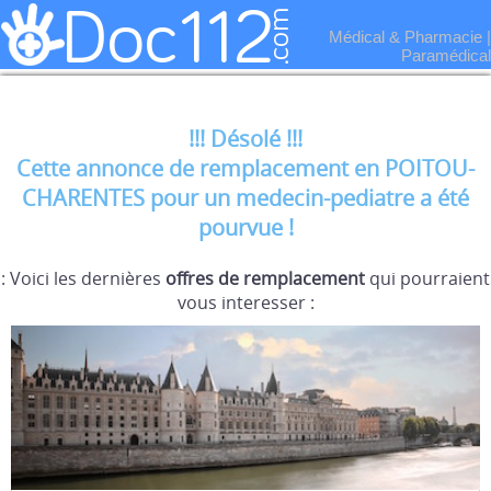
Médical & Pharmacie
|
Paramédical
!!! Désolé !!!
Cette annonce de remplacement en POITOU-
CHARENTES pour un medecin-pediatre a été
pourvue !
: Voici les dernières
offres de remplacement
qui pourraient
vous interesser :