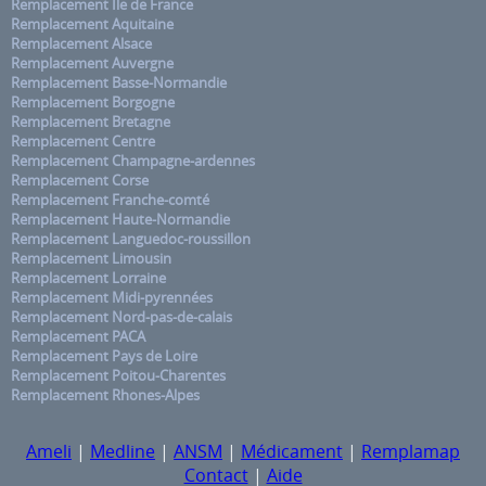
Remplacement Ile de France
Remplacement Aquitaine
Remplacement Alsace
Remplacement Auvergne
Remplacement Basse-Normandie
Remplacement Borgogne
Remplacement Bretagne
Remplacement Centre
Remplacement Champagne-ardennes
Remplacement Corse
Remplacement Franche-comté
Remplacement Haute-Normandie
Remplacement Languedoc-roussillon
Remplacement Limousin
Remplacement Lorraine
Remplacement Midi-pyrennées
Remplacement Nord-pas-de-calais
Remplacement PACA
Remplacement Pays de Loire
Remplacement Poitou-Charentes
Remplacement Rhones-Alpes
Ameli
|
Medline
|
ANSM
|
Médicament
|
Remplamap
Contact
|
Aide