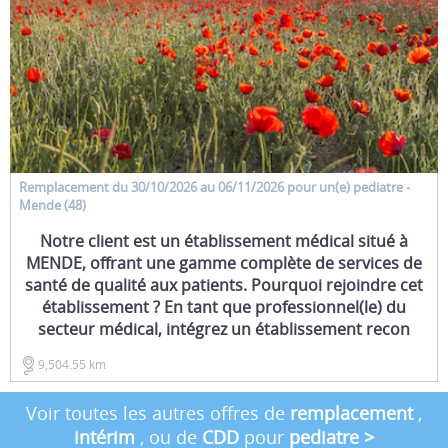
Remplacement
du 30/10/2026 au 06/11/2026 pour un(e)
pediatre
-
Mende (48)
Notre client est un établissement médical situé à
MENDE, offrant une gamme complète de services de
santé de qualité aux patients. Pourquoi rejoindre cet
établissement ? En tant que professionnel(le) du
secteur médical, intégrez un établissement recon
9,504.55 km
Voir toutes les autres offres de
remplacement
,
intérim
, ou de
CDD
pour
pediatre
>