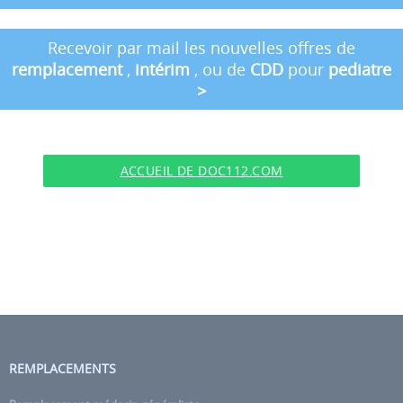
Recevoir par mail les nouvelles offres de
remplacement
,
intérim
, ou de
CDD
pour
pediatre
>
ACCUEIL DE DOC112.COM
REMPLACEMENTS