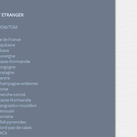
 / ETRANGER
 DOM/TOM
e de France
quitaine
lsace
uvergne
asse-Normandie
orgogne
retagne
entre
Champagne-ardennes
orse
ranche-comté
aute-Normandie
nguedoc-roussillon
imousin
orraine
idi-pyrennées
rd-pas-de-calais
PACA