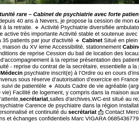
unité rare – Cabinet de psychiatrie avec forte patien
é depuis 40 ans à Nevers, je propose la cession de mon
c
 la retraite. 🔹 Activité Psychiatrie diversifiée ambulato
ile active très importante Activité stable et soutenue ave
35 patients par jour d'activité 🔹
Cabinet
Situé en plein 
 maison du XV ieme Accessibilité, stationnement
Cabin
nditions de reprise Cession du bail de location des loca
té d’accompagnement à la reprise présentation des patient
uité - reprise du contrat de la secrétaire, essentielle a l
é
Médecin
psychiatre inscrit(e) à l’Ordre ou en cours d’in
envenus sous réserve d’autorisation d’exercice en France
t suivi de patientèle 🔹 Atouts Cadre de vie agréable (arg
 vie) Facilité de logement, y compris dans la maison aux 
'attente,
secrétariat
,salles d'archives,WC-est situé au r
chiatrie Carence de psychiatre dans la région Installati
sonnalisé et continuité du
secrétariat
📩 Contact Merci
ions et échanges confidentiels Marc VIGARA 06854367