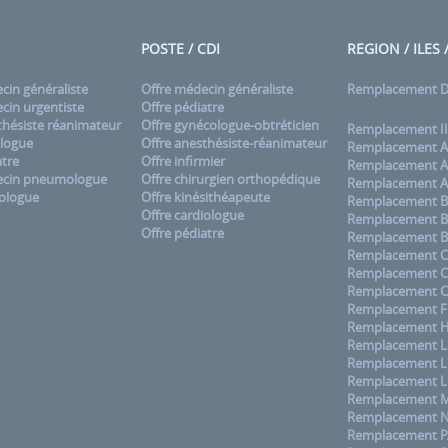
POSTE / CDI
REGION / ILES
in généraliste
Offre médecin généraliste
Remplacement
in urgentiste
Offre pédiatre
hésiste réanimateur
Offre gynécologue-obtréticien
Remplacement Il
logue
Offre anesthésiste-réanimateur
Remplacement A
tre
Offre infirmier
Remplacement A
cin pneumologue
Offre chirurgien orthopédique
Remplacement A
ologue
Offre kinésithéapeute
Remplacement B
Offre cardiologue
Remplacement B
Offre pédiatre
Remplacement B
Remplacement C
Remplacement 
Remplacement C
Remplacement F
Remplacement H
Remplacement La
Remplacement L
Remplacement L
Remplacement M
Remplacement No
Remplacement 