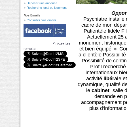
Déposer une annonce
Recherche local ou logement
Opport
Vos Emails
Psychiatre install
Consultez vos emails
cadre de mon départ à
Patientèle fidèle F
Actuellement 25 a 
monument historique,
Suivez les
et bien équipé 🔹 Co
remplas:
la clientèle Possibili
Possibilité de contin
Profil recherch
internationaux bi
activité
libéral
e e
dynamique, qualité de
le
cabinet
-salle d
demande en psy
accompagnement per
plus d’informat