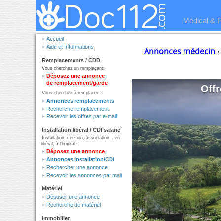
Médical & 
Accueil
Aide et Informations
Annonces médecin
Remplacements / CDD
Vous cherchez un remplaçant:
Déposez une annonce
de remplacement/garde
Offr
Vous cherchez à remplacer:
Annonces remplacements
Recherche remplacement
Recevoir les offres par e-mail
Installation libéral / CDI salarié
Installation, cession, association... en
libéral, à l'hopital...
Déposez une annonce
Annonces installation/CDI
Rechercher une annonce
Recevoir les annonces par mail
Matériel
Déposer une annonce
Recherche de matériel
Immobilier