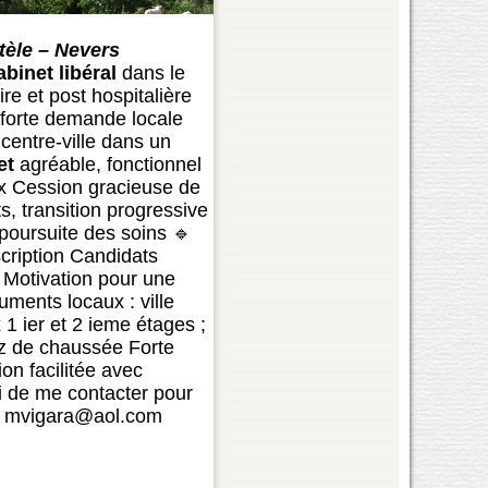
tèle – Nevers
abinet
libéral
dans le
ire et post hospitalière
c forte demande locale
centre-ville dans un
et
agréable, fonctionnel
ux Cession gracieuse de
s, transition progressive
a poursuite des soins 🔹
scription Candidats
 Motivation pour une
uments locaux : ville
1 ier et 2 ieme étages ;
ez de chaussée Forte
on facilitée avec
 de me contacter pour
79 mvigara@aol.com