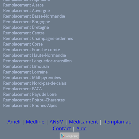
Remplacement Alsace
Remplacement Auvergne
Remplacement Basse-Normandie
Remplacement Borgogne
Remplacement Bretagne
Remplacement Centre
Remplacement Champagne-ardennes
Remplacement Corse
Remplacement Franche-comté
Remplacement Haute-Normandie
Remplacement Languedoc-roussillon
Remplacement Limousin
Remplacement Lorraine
Remplacement Midi-pyrennées
Remplacement Nord-pas-de-calais
Remplacement PACA
Remplacement Pays de Loire
Remplacement Poitou-Charentes
Remplacement Rhones-Alpes
Ameli
|
Medline
|
ANSM
|
Médicament
|
Remplamap
Contact
|
Aide