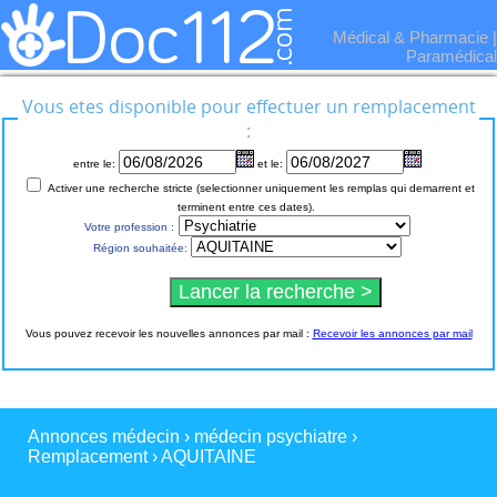
Médical & Pharmacie
|
Paramédical
Vous etes disponible pour effectuer un remplacement
:
entre le:
et le:
Activer une recherche stricte (selectionner uniquement les remplas qui demarrent et
terminent entre ces dates).
Votre profession :
Région souhaitée:
Vous pouvez recevoir les nouvelles annonces par mail :
Recevoir les annonces par mail
Annonces médecin
›
médecin psychiatre
›
Remplacement
›
AQUITAINE