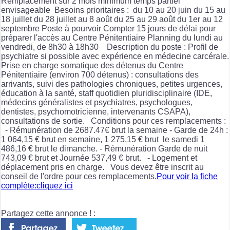
Remplacement sur 2 mois minimum temps partiel
envisageable Besoins prioritaires : du 10 au 20 juin du 15 au
18 juillet du 28 juillet au 8 août du 25 au 29 août du 1er au 12
septembre Poste à pourvoir Compter 15 jours de délai pour
préparer l'accès au Centre Pénitentiaire Planning du lundi au
vendredi, de 8h30 à 18h30 Description du poste : Profil de
psychiatre si possible avec expérience en médecine carcérale.
Prise en charge somatique des détenus du Centre
Pénitentiaire (environ 700 détenus) : consultations des
arrivants, suivi des pathologies chroniques, petites urgences,
éducation à la santé, staff quotidien pluridisciplinaire (IDE,
médecins généralistes et psychiatres, psychologues,
dentistes, psychomotricienne, intervenants CSAPA),
consultations de sortie. Conditions pour ces remplacements :
- Rémunération de 2687.47€ brut la semaine - Garde de 24h :
1 064,15 € brut en semaine, 1 275,15 € brut le samedi 1
486,16 € brut le dimanche. - Rémunération Garde de nuit
743,09 € brut et Journée 537,49 € brut. - Logement et
déplacement pris en charge. Vous devez être inscrit au
conseil de l'ordre pour ces remplacements.
Pour voir la fiche
complète:cliquez ici
Partagez cette annonce ! :