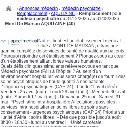
›
Annonces médecin
›
médecin psychiatre
›
Remplacement
›
AQUITAINE
›
Remplacement
pour
médecin psychiatre
du 31/12/2025 au 31/08/2026
Mont De Marsan AQUITAINE (40)
Notre client est un établissement médical
situé à MONT DE MARSAN, offrant une
gamme complète de services de santé de qualité aux patients.
Pourquoi rejoindre cet établissement ? Plongez-vous au cœur
d'un établissement alliant fortes valeurs humaines,
Quels défis cliniques stimulants relèverez-vous en tant que
Médecin psychiatre (F/H) à l'hôpital ? Au sein d'un
environnement hospitalier, vous serez chargé(e) de fournir des
soins psychiatriques de haute qualité à nos patients.
*Urgences psychiatriques (CAP 24) - Lundi 21 avril (férié) -
Vendredi 25 avril (nuit) - Lundi 28 avril (nuit) - Mercredi 30 avril
(nuit) - Samedi 17 mai (nuit) - Dimanche 25 mai - Samedi 31
mai *Psychiatrie intra-hospitalière Affectations possibles : -
services intra hospitalier en soins libres ou soins sans
consentement - urgences psychiatriques (CAP 24) Priorité sur
l'unité d'Airial : soins libres - Dès que possible jusqu'à août
8h30 - 18h30 - lundi au vendredi *Unité carcérale