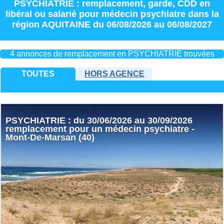
PSYCHIATRIE : remplacement
,
garde
,
CDD
en
libéral
ou
salarié
pour
médecin psychiatre
dans la
région
AQUITAINE
du 06/08/2026 au 06/08/2027
4 annonces de remplacement en PSYCHIATRIE trouvées
TOUTES
HORS AGENCE
PSYCHIATRIE : du 30/06/2026 au 30/09/2026
remplacement pour un médecin psychiatre -
Mont-De-Marsan (40)