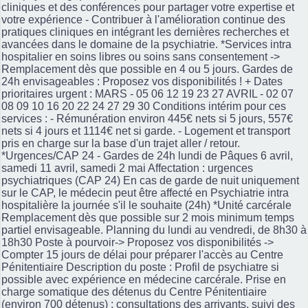
cliniques et des conférences pour partager votre expertise et
votre expérience - Contribuer à l'amélioration continue des
pratiques cliniques en intégrant les dernières recherches et
avancées dans le domaine de la psychiatrie. *Services intra
hospitalier en soins libres ou soins sans consentement ->
Remplacement dès que possible en 4 ou 5 jours. Gardes de
24h envisageables : Proposez vos disponibilités ! + Dates
prioritaires urgent : MARS - 05 06 12 19 23 27 AVRIL - 02 07
08 09 10 16 20 22 24 27 29 30 Conditions intérim pour ces
services : - Rémunération environ 445€ nets si 5 jours, 557€
nets si 4 jours et 1114€ net si garde. - Logement et transport
pris en charge sur la base d'un trajet aller / retour.
*Urgences/CAP 24 - Gardes de 24h lundi de Pâques 6 avril,
samedi 11 avril, samedi 2 mai Affectation : urgences
psychiatriques (CAP 24) En cas de garde de nuit uniquement
sur le CAP, le médecin peut être affecté en Psychiatrie intra
hospitalière la journée s'il le souhaite (24h) *Unité carcérale
Remplacement dès que possible sur 2 mois minimum temps
partiel envisageable. Planning du lundi au vendredi, de 8h30 à
18h30 Poste à pourvoir-> Proposez vos disponibilités ->
Compter 15 jours de délai pour préparer l'accès au Centre
Pénitentiaire Description du poste : Profil de psychiatre si
possible avec expérience en médecine carcérale. Prise en
charge somatique des détenus du Centre Pénitentiaire
(environ 700 détenus) : consultations des arrivants, suivi des