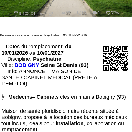
27
15
0
56%
9,102.34 km
Reference de cette annonce en Psychiatrie : DOC112-R520916
Dates du remplacement:
du
10/01/2026 au 10/01/2027
Discipline:
Psychiatrie
Ville:
BOBIGNY
Seine St Denis (93)
Info: ANNONCE – MAISON DE
SANTÉ / CABINET MÉDICAL (PRÊTE À
L’EMPLOI)
🩺
Médecin
s–
Cabinet
s clés en main à Bobigny (93)
Maison de santé pluridisciplinaire récente située à
Bobigny, propose à la location des bureaux médicaux
tout inclus, idéals pour
installation
, collaboration ou
remplacement
.