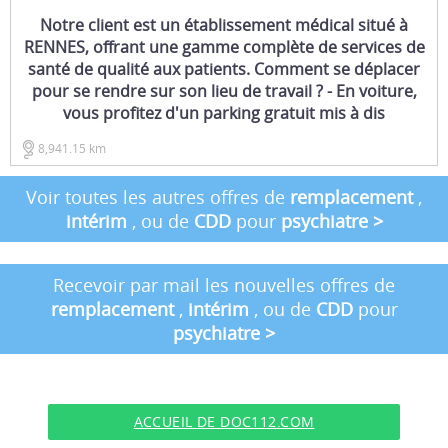
Notre client est un établissement médical situé à
RENNES, offrant une gamme complète de services de
santé de qualité aux patients. Comment se déplacer
pour se rendre sur son lieu de travail ? - En voiture,
vous profitez d'un parking gratuit mis à dis
8,941.15 km
Voir toutes les autres offres de
remplacement
,
intérim
, ou de
CDD
pour
psychiatre
>
Recevoir par mail les nouvelles offres de
remplacement
,
intérim
, ou de
CDD
pour
psychiatre
>
ACCUEIL DE DOC112.COM