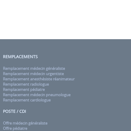
REMPLACEMENTS
Remplacement médecin généraliste
Remplacement médecin urgentiste
Remplacement anesthésiste réanimateur
Remplacement radiologue
Remplacement pédiatre
Remplacement médecin pneumologue
Remplacement cardiologue
POSTE / CDI
Offre médecin généraliste
Offre pédiatre