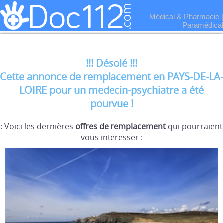
Médical & Pharmacie
|
Paramédical
!!! Désolé !!!
Cette annonce de remplacement en PAYS-DE-LA-
LOIRE pour un medecin-psychiatre a été
pourvue !
: Voici les dernières
offres de remplacement
qui pourraient
vous interesser :