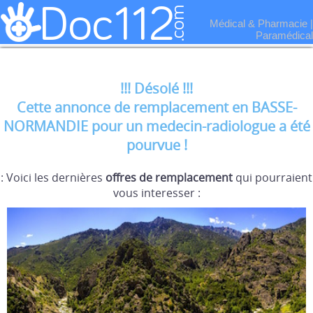
Médical & Pharmacie
|
Paramédical
!!! Désolé !!!
Cette annonce de remplacement en BASSE-
NORMANDIE pour un medecin-radiologue a été
pourvue !
: Voici les dernières
offres de remplacement
qui pourraient
vous interesser :