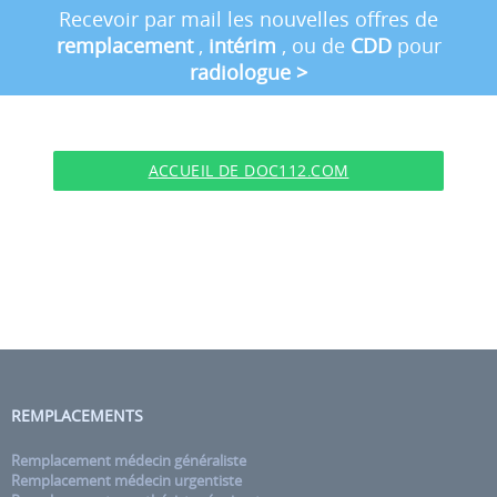
Recevoir par mail les nouvelles offres de
remplacement
,
intérim
, ou de
CDD
pour
radiologue
>
ACCUEIL DE DOC112.COM
REMPLACEMENTS
Remplacement médecin généraliste
Remplacement médecin urgentiste