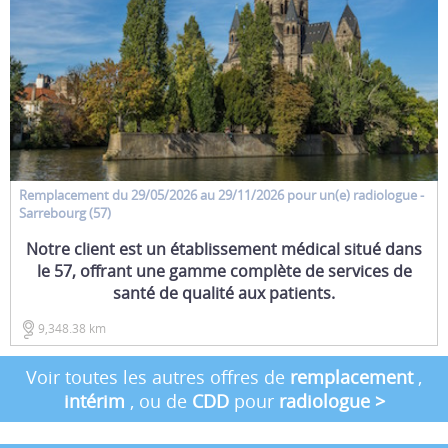
Remplacement
du 29/05/2026 au 29/11/2026 pour un(e)
radiologue
-
Sarrebourg (57)
Notre client est un établissement médical situé dans
le 57, offrant une gamme complète de services de
santé de qualité aux patients.
9,348.38 km
Voir toutes les autres offres de
remplacement
,
intérim
, ou de
CDD
pour
radiologue
>