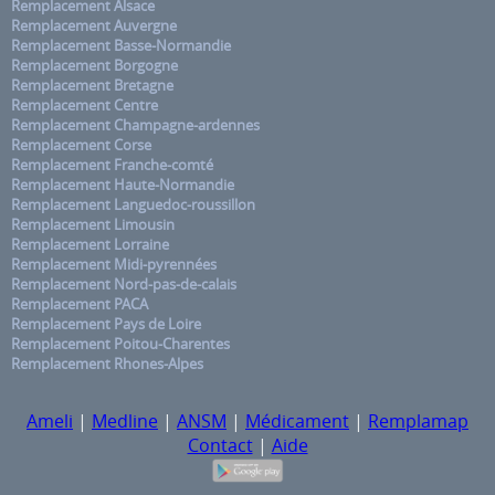
Remplacement Alsace
Remplacement Auvergne
Remplacement Basse-Normandie
Remplacement Borgogne
Remplacement Bretagne
Remplacement Centre
Remplacement Champagne-ardennes
Remplacement Corse
Remplacement Franche-comté
Remplacement Haute-Normandie
Remplacement Languedoc-roussillon
Remplacement Limousin
Remplacement Lorraine
Remplacement Midi-pyrennées
Remplacement Nord-pas-de-calais
Remplacement PACA
Remplacement Pays de Loire
Remplacement Poitou-Charentes
Remplacement Rhones-Alpes
Ameli
|
Medline
|
ANSM
|
Médicament
|
Remplamap
Contact
|
Aide