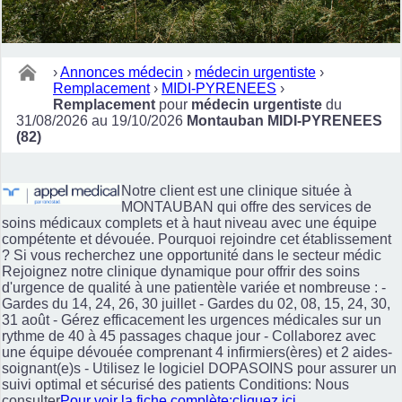
›
Annonces médecin
›
médecin urgentiste
›
Remplacement
›
MIDI-PYRENEES
›
Remplacement
pour
médecin urgentiste
du
31/08/2026 au 19/10/2026
Montauban MIDI-PYRENEES
(82)
Notre client est une clinique située à
MONTAUBAN qui offre des services de
soins médicaux complets et à haut niveau avec une équipe
compétente et dévouée. Pourquoi rejoindre cet établissement
? Si vous recherchez une opportunité dans le secteur médic
Rejoignez notre clinique dynamique pour offrir des soins
d'urgence de qualité à une patientèle variée et nombreuse : -
Gardes du 14, 24, 26, 30 juillet - Gardes du 02, 08, 15, 24, 30,
31 août - Gérez efficacement les urgences médicales sur un
rythme de 40 à 45 passages chaque jour - Collaborez avec
une équipe dévouée comprenant 4 infirmiers(ères) et 2 aides-
soignant(e)s - Utilisez le logiciel DOPASOINS pour assurer un
suivi optimal et sécurisé des patients Conditions: Nous
consulter
Pour voir la fiche complète:cliquez ici