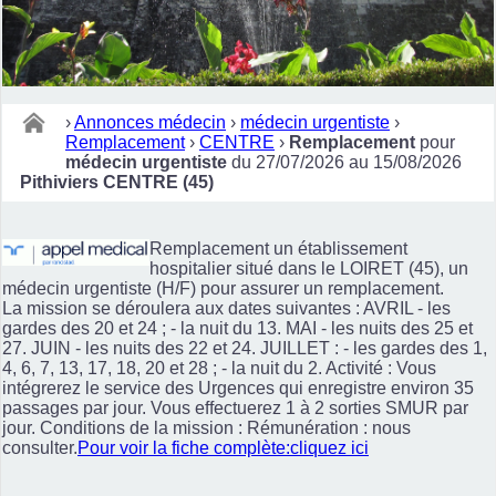
›
Annonces médecin
›
médecin urgentiste
›
Remplacement
›
CENTRE
›
Remplacement
pour
médecin urgentiste
du 27/07/2026 au 15/08/2026
Pithiviers CENTRE (45)
Remplacement un établissement
hospitalier situé dans le LOIRET (45), un
médecin urgentiste (H/F) pour assurer un remplacement.
La mission se déroulera aux dates suivantes : AVRIL - les
gardes des 20 et 24 ; - la nuit du 13. MAI - les nuits des 25 et
27. JUIN - les nuits des 22 et 24. JUILLET : - les gardes des 1,
4, 6, 7, 13, 17, 18, 20 et 28 ; - la nuit du 2. Activité : Vous
intégrerez le service des Urgences qui enregistre environ 35
passages par jour. Vous effectuerez 1 à 2 sorties SMUR par
jour. Conditions de la mission : Rémunération : nous
consulter.
Pour voir la fiche complète:cliquez ici