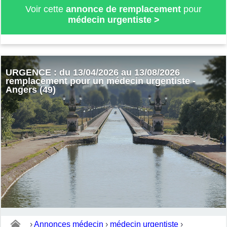
Voir cette
annonce de remplacement
pour
médecin urgentiste
>
URGENCE : du 13/04/2026 au 13/08/2026
remplacement pour un médecin urgentiste -
Angers (49)
›
Annonces médecin
›
médecin urgentiste
›