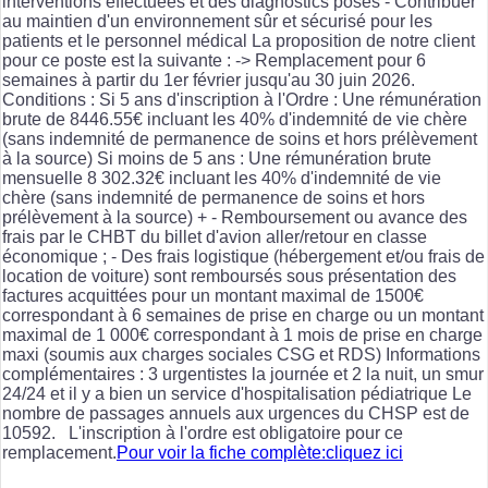
interventions effectuées et des diagnostics posés - Contribuer
au maintien d'un environnement sûr et sécurisé pour les
patients et le personnel médical La proposition de notre client
pour ce poste est la suivante : -> Remplacement pour 6
semaines à partir du 1er février jusqu'au 30 juin 2026.
Conditions : Si 5 ans d'inscription à l'Ordre : Une rémunération
brute de 8446.55€ incluant les 40% d'indemnité de vie chère
(sans indemnité de permanence de soins et hors prélèvement
à la source) Si moins de 5 ans : Une rémunération brute
mensuelle 8 302.32€ incluant les 40% d'indemnité de vie
chère (sans indemnité de permanence de soins et hors
prélèvement à la source) + - Remboursement ou avance des
frais par le CHBT du billet d'avion aller/retour en classe
économique ; - Des frais logistique (hébergement et/ou frais de
location de voiture) sont remboursés sous présentation des
factures acquittées pour un montant maximal de 1500€
correspondant à 6 semaines de prise en charge ou un montant
maximal de 1 000€ correspondant à 1 mois de prise en charge
maxi (soumis aux charges sociales CSG et RDS) Informations
complémentaires : 3 urgentistes la journée et 2 la nuit, un smur
24/24 et il y a bien un service d'hospitalisation pédiatrique Le
nombre de passages annuels aux urgences du CHSP est de
10592. L'inscription à l'ordre est obligatoire pour ce
remplacement.
Pour voir la fiche complète:cliquez ici