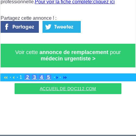
professionnelle.
Pour voir la fiche complète:cliquez ici
Partagez cette annonce ! :
Voir cette
annonce de remplacement
pour
médecin urgentiste
>
2
3
4
5
·
·
1
·
·
ACCUEIL DE DOC112.COM