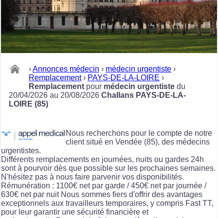
›
Annonces médecin
›
médecin urgentiste
›
Remplacement
›
PAYS-DE-LA-LOIRE
›
Remplacement
pour
médecin urgentiste
du
20/04/2026 au 20/08/2026
Challans PAYS-DE-LA-
LOIRE (85)
Nous recherchons pour le compte de notre
client situé en Vendée (85), des médecins
urgentistes.
Différents remplacements en journées, nuits ou gardes 24h
sont à pourvoir dès que possible sur les prochaines semaines.
N'hésitez pas à nous faire parvenir vos disponibilités.
Rémunération : 1100€ net par garde / 450€ net par journée /
630€ net par nuit Nous sommes fiers d'offrir des avantages
exceptionnels aux travailleurs temporaires, y compris Fast TT,
pour leur garantir une sécurité financière et