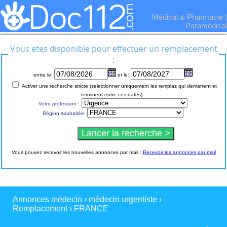
Médical & Pharmacie
|
Paramédical
Vous etes disponible pour effectuer un remplacement
:
entre le:
et le:
Activer une recherche stricte (selectionner uniquement les remplas qui demarrent et
terminent entre ces dates).
Votre profession :
Région souhaitée:
Vous pouvez recevoir les nouvelles annonces par mail :
Recevoir les annonces par mail
Annonces médecin
›
médecin urgentiste
›
Remplacement
›
FRANCE