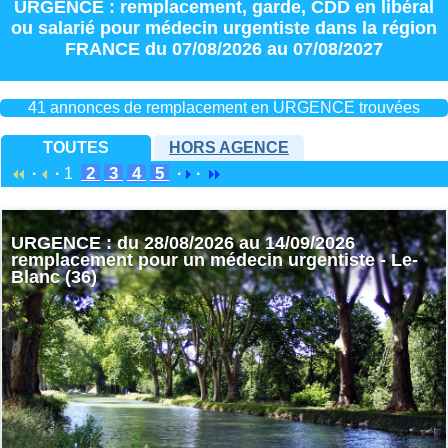
URGENCE : remplacement
,
garde
,
CDD
en
libéral
ou
salarié
pour
médecin urgentiste
dans la région
FRANCE
du 07/08/2026 au 07/08/2027
41 annonces de remplacement en URGENCE trouvées
TOUTES
HORS AGENCE
2
3
4
5
·
·
1
·
·
URGENCE : du 28/08/2026 au 14/09/2026
remplacement pour un médecin urgentiste - Le-
Blanc (36)