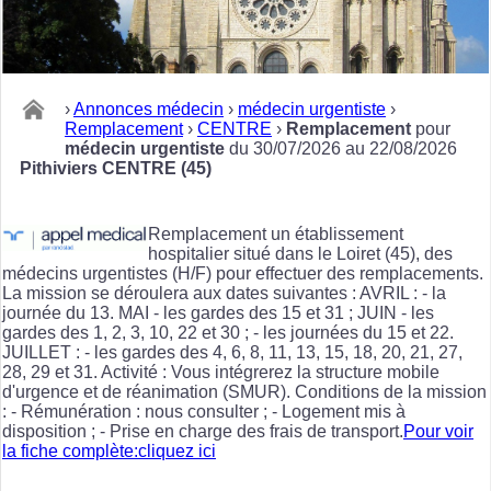
›
Annonces médecin
›
médecin urgentiste
›
Remplacement
›
CENTRE
›
Remplacement
pour
médecin urgentiste
du 30/07/2026 au 22/08/2026
Pithiviers CENTRE (45)
Remplacement un établissement
hospitalier situé dans le Loiret (45), des
médecins urgentistes (H/F) pour effectuer des remplacements.
La mission se déroulera aux dates suivantes : AVRIL : - la
journée du 13. MAI - les gardes des 15 et 31 ; JUIN - les
gardes des 1, 2, 3, 10, 22 et 30 ; - les journées du 15 et 22.
JUILLET : - les gardes des 4, 6, 8, 11, 13, 15, 18, 20, 21, 27,
28, 29 et 31. Activité : Vous intégrerez la structure mobile
d'urgence et de réanimation (SMUR). Conditions de la mission
: - Rémunération : nous consulter ; - Logement mis à
disposition ; - Prise en charge des frais de transport.
Pour voir
la fiche complète:cliquez ici